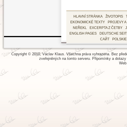
HLAVNÍ STRÁNKA
ŽIVOTOPIS
EKONOMICKÉ TEXTY
PROJEVY A
NEŘEKL
EXCERPTA Z ČETBY
ENGLISH PAGES
DEUTSCHE SEI
САЙТ
POLSKI
Copyright © 2010, Václav Klaus. Všechna práva vyhrazena. Bez předch
zveřejněných na tomto serveru.
Připomínky a dotazy
Web