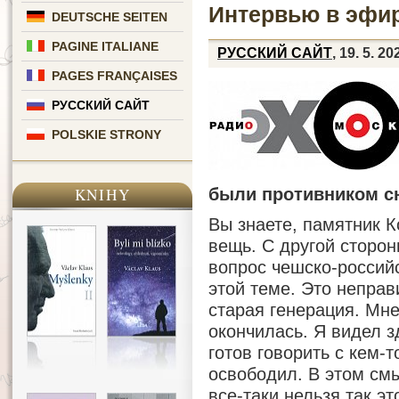
Интервью в эфи
DEUTSCHE SEITEN
PAGINE ITALIANE
РУССКИЙ САЙТ
, 19. 5. 20
PAGES FRANÇAISES
РУССКИЙ САЙТ
POLSKIE STRONY
были противником сн
KNIHY
Вы знаете, памятник К
вещь. С другой сторон
вопрос чешско-российс
этой теме. Это неправ
старая генерация. Мне
окончилась. Я видел з
готов говорить с кем-т
освободил. В этом см
все-таки нельзя так эт