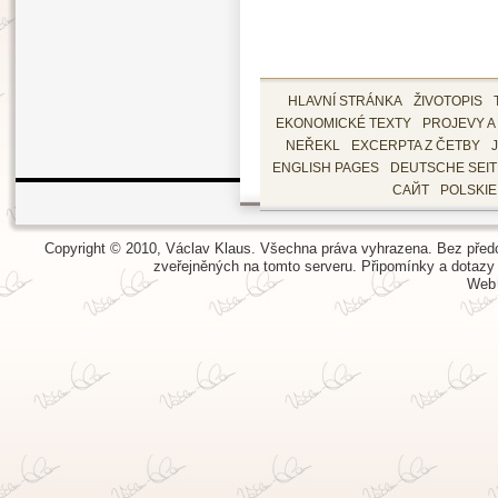
HLAVNÍ STRÁNKA
ŽIVOTOPIS
EKONOMICKÉ TEXTY
PROJEVY A
NEŘEKL
EXCERPTA Z ČETBY
ENGLISH PAGES
DEUTSCHE SEI
САЙТ
POLSKI
Copyright © 2010, Václav Klaus. Všechna práva vyhrazena. Bez předch
zveřejněných na tomto serveru.
Připomínky a dotazy
Web