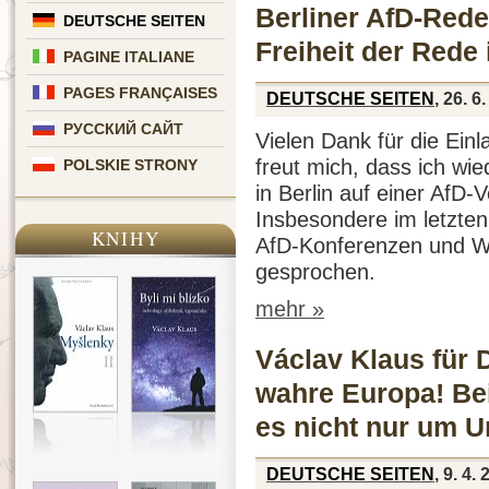
Berliner AfD-Rede:
DEUTSCHE SEITEN
Freiheit der Rede
PAGINE ITALIANE
PAGES FRANÇAISES
DEUTSCHE SEITEN
, 26. 6
РУССКИЙ САЙТ
Vielen Dank für die Ein
freut mich, dass ich wie
POLSKIE STRONY
in Berlin auf einer AfD-
Insbesondere im letzte
KNIHY
AfD-Konferenzen und 
gesprochen.
mehr »
Václav Klaus für 
wahre Europa! Be
es nicht nur um U
DEUTSCHE SEITEN
, 9. 4.