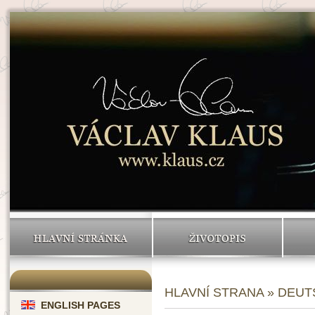
HLAVNÍ STRÁNKA
ŽIVOTOPIS
HLAVNÍ STRANA
» DEUT
ENGLISH PAGES