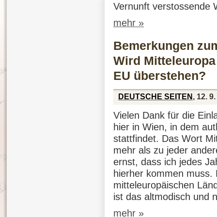
Vernunft verstossende W
mehr »
Bemerkungen zum 
Wird Mitteleuropa
EU überstehen?
DEUTSCHE SEITEN
, 12. 9
Vielen
Dank für die
Ein
hier
in Wien, in dem
aut
stattfindet
. Das Wort
Mi
mehr
als
zu
jeder
ander
ernst
,
dass
ich
jedes
Ja
hierher
kommen
muss.
mitteleuropäischen
Län
ist
das
altmodisch
und
n
mehr »