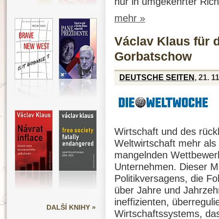
nur in umgekehrter Ric
mehr »
Václav Klaus für 
Gorbatschow
DEUTSCHE SEITEN
, 21. 1
Wirtschaft und des rück
Weltwirtschaft mehr als
mangelnden Wettbewerbs
Unternehmen. Dieser Man
Politikversagens, die Fo
über Jahre und Jahrzeh
ineffizienten, überreguli
DALŠÍ KNIHY »
Wirtschaftssystems, das