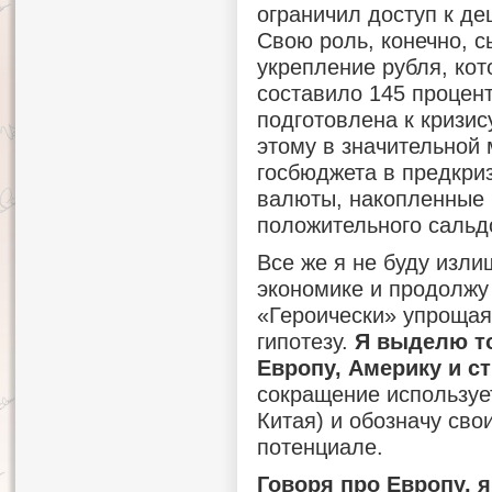
ограничил доступ к д
Свою роль, конечно, 
укрепление рубля, кот
составило 145 процен
подготовлена к кризис
этому в значительной
госбюджета в предкри
валюты, накопленные 
положительного сальдо
Все же я не буду изли
экономике и продолжу
«Героически» упрощая
гипотезу.
Я выделю то
Европу, Америку и ст
сокращение используе
Китая) и обозначу сво
потенциале.
Говоря про Европу, я