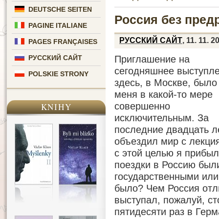
DEUTSCHE SEITEN
Россия без пред
PAGINE ITALIANE
РУССКИЙ САЙТ
, 11. 11. 2
PAGES FRANÇAISES
Приглашение на
РУССКИЙ САЙТ
сегодняшнее выступл
POLSKIE STRONY
здесь, в Москве, было
меня в какой-то мере
совершенно
KNIHY
исключительным. За
последние двадцать л
объездил мир с лекци
с этой целью я прибы
поездки в Россию бы
государственными или
было? Чем Россия отли
выступал, пожалуй, с
пятидесяти раз в Герм