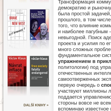
Трансформация комму
демократию и рыночну
была простой задачей,
прошлого, в том числе
того, что влияние ко
и наиболее пагубным 
невыгодной. Поиск ад
проекта и усилия по е
много сложных проблем
фундаментальное сист
упражнением в прик
политологии) под упр
отечественных интелл
самоотверженных эксп
первую очередь о
спо
участвуют миллионы л
поддается управлению
стороны вовсе не всем
DALŠÍ KNIHY »
вспоминаю известное 