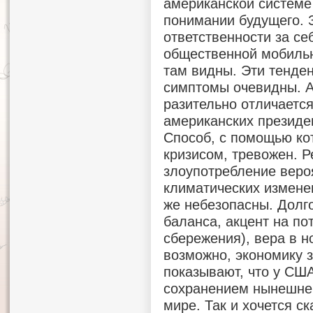
американской системе
понимании будущего. З
ответственности за се
общественной мобильн
там видны. Эти тенден
симптомы очевидны. 
разительно отличаетс
американских президен
Способ, с помощью ко
кризисом, тревожен. 
злоупотребление веро
климатических измене
же небезопасны. Долг
баланса, акцент на по
сбережения), вера в 
возможно, экономику з
показывают, что у СШ
сохранением нынешне
мире. Так и хочется ск