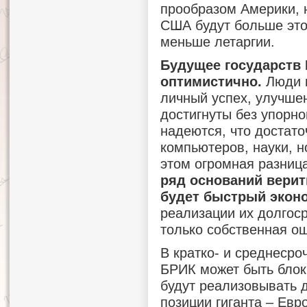
прообразом Америки, 
США будут больше это
меньше летаргии.
Будущее государств
оптимистично.
Люди в
личный успех, улучше
достигнуты без упорно
надеются, что достато
компьютеров, науки, н
этом огромная разниц
ряд оснований верить
будет быстрый экон
реализации их долгос
только собственная о
В кратко- и среднесро
БРИК может быть блок
будут реализовывать 
позиции гиганта – Евр