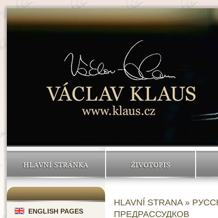
HLAVNÍ STRÁNKA
ŽIVOTOPIS
HLAVNÍ STRANA
»
РУСС
ENGLISH PAGES
ПРЕДРАССУДКОВ