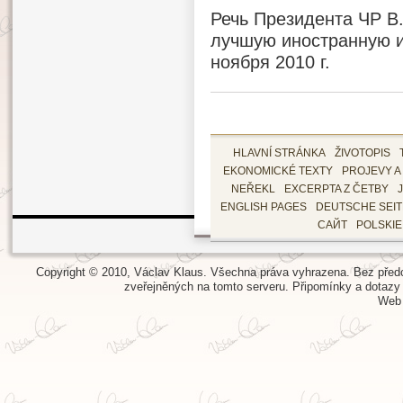
Речь Президента ЧР В.
лучшую иностранную и
ноября 2010 г.
HLAVNÍ STRÁNKA
ŽIVOTOPIS
EKONOMICKÉ TEXTY
PROJEVY A
NEŘEKL
EXCERPTA Z ČETBY
ENGLISH PAGES
DEUTSCHE SEI
САЙТ
POLSKI
Copyright © 2010, Václav Klaus. Všechna práva vyhrazena. Bez předch
zveřejněných na tomto serveru.
Připomínky a dotazy
Web