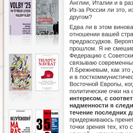
Англии, Италии и в ра
Из-за России ли это, и
другом?
Едва ли в этом винова
отношении вашей стра
предрассудков. Вероят
прошлом. Я не смеши
Федерацию с Советск
связываю современных
Л.Брежневым, как это
и в посткоммунистиче
Восточной Европы, ко
политические очки на
интересом, с соотве
надменности я следи
течение последних д
придерживаюсь пренеб
точки зрения тех, кто