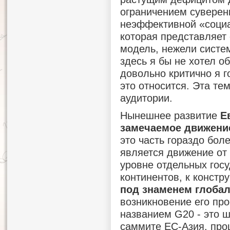
ограничением суверени
неэффективной «социа
которая представляет
модель, нежели систе
здесь я бы не хотел об
довольно критично я г
это относится. Эта те
аудитории.
Нынешнее развитие
Е
замечаемое движение
это часть гораздо бол
является движение от 
уровне отдельных госу
континентов, к констр
под знаменем глобал
возникновение его пр
названием G20 - это ш
саммите ЕС-Азия, про