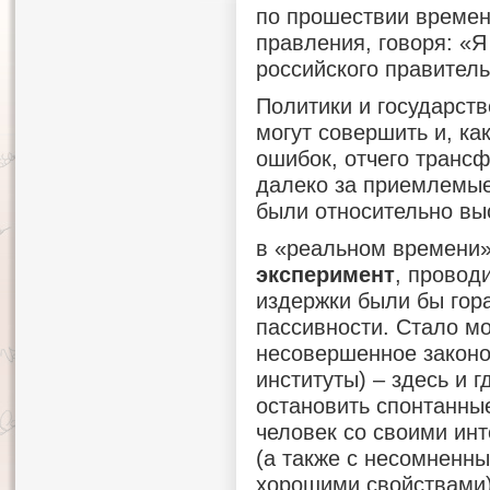
по прошествии времен
правления, говоря: «
российского правитель
Политики и государств
могут совершить и, ка
ошибок, отчего транс
далеко за приемлемые
были относительно вы
в «реальном времени
эксперимент
, провод
издержки были бы гор
пассивности. Стало м
несовершенное законо
институты) – здесь и г
остановить спонтанны
человек со своими ин
(а также с несомненн
хорошими свойствами),