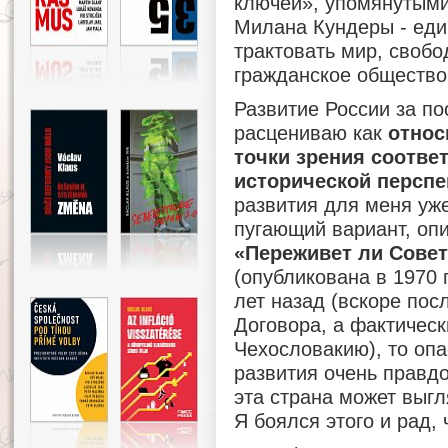
ключей», упомянутыми
Милана Кундеры - еди
трактовать мир, свобо
гражданское общество
Развитие России за по
расцениваю как
относ
точки зрения соотве
исторической перспе
развития для меня уж
пугающий вариант, оп
«Переживет ли Совет
(опубликована в 1970 г
лет назад (вскоре пос
Договора, а фактическ
Чехословакию), то опа
развития очень правдо
эта страна может выг
Я боялся этого и рад, 