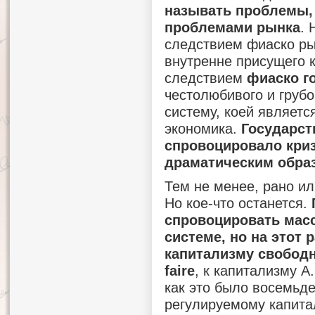
называть проблемы, 
проблемами рынка
. 
следствием фиаско рын
внутренне присущего 
следствием
фиаско г
честолюбивого и груб
систему, коей являетс
экономика.
Государст
спровоцировало криз
драматическим обра
Тем не менее, рано ил
Но кое-что останется.
спровоцировать мас
системе, но на этот 
капитализму свободн
faire
, к капитализму 
как это было восемьде
регулируемому капита