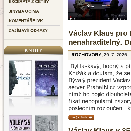
EXCERPTA Z ČETBY
JINÝMA OČIMA
KOMENTÁŘE IVK
ZAJÍMAVÉ ODKAZY
Václav Klaus pro 
nenahraditelný. 
KNIHY
ROZHOVORY
, 29. 7. 2026
„Byl laskavý, hodný a p
Knížák a doufám, že se 
Bývalý prezident Václav
server PrahaIN.cz vzpo
nímž ho pojilo dlouholet
říkat nepopulární názo
posledním rozloučení, k
celý článek »
Václav Klaus v 85