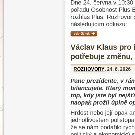
Dne 24. června v 10:30
pořadu Osobnost Plus B
rozhlas Plus. Rozhovor
následujícím odkazu:
celý článek »
Václav Klaus pro 
potřebuje změnu, a
ROZHOVORY
, 24. 6. 2026
Pane prezidente, v rám
bilancujete. Který mom
top, kdy jste byl nejšť
naopak prožil úplně o
Hrdost nebo její opak an
jednotlivostem polistopa
že se nám podařilo rych
politický a ekonomický 