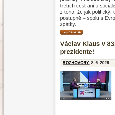
třetích cest ani u socia
z toho, že jak politick
postupně – spolu s Evro
zpátky.
celý článek »
Václav Klaus v 83
prezidente!
ROZHOVORY
, 8. 6. 2026