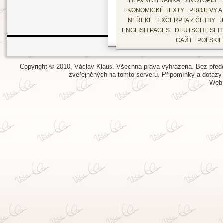
HLAVNÍ STRÁNKA
ŽIVOTOPIS
EKONOMICKÉ TEXTY
PROJEVY A
NEŘEKL
EXCERPTA Z ČETBY
ENGLISH PAGES
DEUTSCHE SEI
САЙТ
POLSKI
Copyright © 2010, Václav Klaus. Všechna práva vyhrazena. Bez předch
zveřejněných na tomto serveru.
Připomínky a dotazy
Web