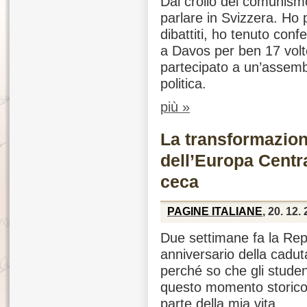
Dal crollo del comunism
parlare in Svizzera. Ho
dibattiti, ho tenuto conf
a Davos per ben 17 volt
partecipato a un’assemb
politica.
più »
La transformazion
dell’Europa Centra
ceca
PAGINE ITALIANE
, 20. 12.
Due settimane fa la Rep
anniversario della cadu
perché so che gli studen
questo momento storico.
parte della mia vita.