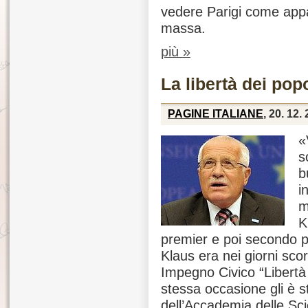
vedere Parigi come appar
massa.
più »
La libertà dei pop
PAGINE ITALIANE
, 20. 12.
«
s
b
i
m
K
premier e poi secondo p
Klaus era nei giorni sco
Impegno Civico “Libertà 
stessa occasione gli è s
dell’Accademia delle Sc