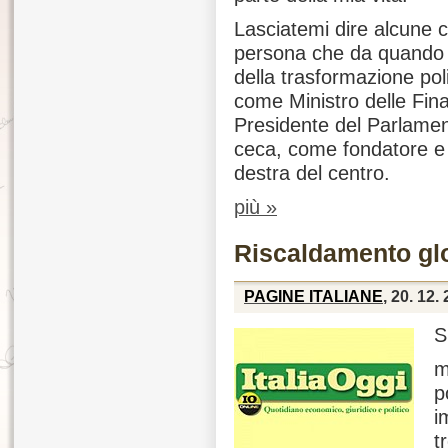
Lasciatemi dire alcune c
persona che da quando 
della trasformazione po
come Ministro delle Fin
Presidente del Parlamen
ceca, come fondatore e p
destra del centro.
più »
Riscaldamento glo
PAGINE ITALIANE
, 20. 12.
S
m
p
i
t