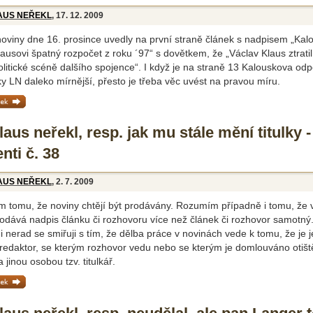
AUS NEŘEKL
, 17. 12. 2009
noviny dne 16. prosince uvedly na první straně článek s nadpisem „Kal
lausovi špatný rozpočet z roku ´97“ s dovětkem, že „Václav Klaus ztrati
litické scéně dalšího spojence“. I když je na straně 13 Kalouskova od
y LN daleko mírnější, přesto je třeba věc uvést na pravou míru.
ánek »
aus neřekl, resp. jak mu stále mění titulky -
nti č. 38
AUS NEŘEKL
, 2. 7. 2009
 tomu, že noviny chtějí být prodávány. Rozumím případně i tomu, že 
rodává nadpis článku či rozhovoru více než článek či rozhovor samotný
i nerad se smiřuji s tím, že dělba práce v novinách vede k tomu, že je 
redaktor, se kterým rozhovor vedu nebo se kterým je domlouváno otišt
a jinou osobou tzv. titulkář.
ánek »