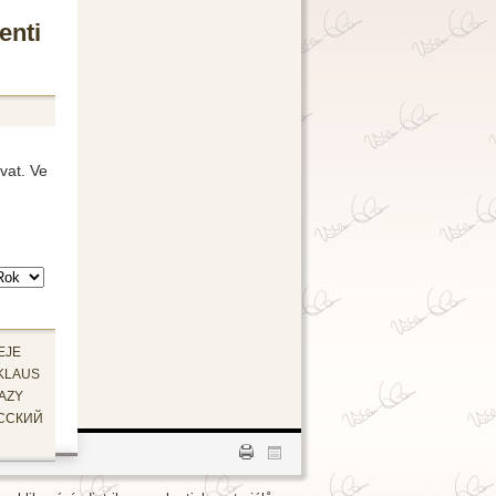
enti
vat. Ve
EJE
KLAUS
AZY
ССКИЙ