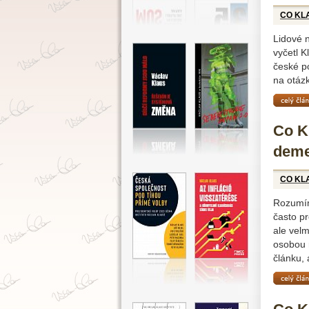
CO KL
Lidové 
vyčetl K
české po
na otázk
celý čl
Co Kl
deme
CO KL
Rozumím
často p
ale velm
osobou 
článku, 
celý čl