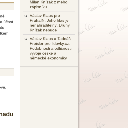
Milan Knížák z mého
zápisníku
Václav Klaus pro
 mé
PrahaIN: Jeho hlas je
a účast
nenahraditelný. Druhý
nto
Knížák nebude
ulkem
Václav Klaus a Tadeáš
Freisler pro lidovky.cz:
Podobnosti a odlišnosti
vývoje české a
německé ekonomiky
ové,
dhadu