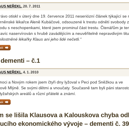
AUS NEŘEKL
, 20. 7. 2011
ávo otiskl v úterý dne 19. července 2011 neseriózní článek týkající se
 brněnské lékařce Aleně Kubáčové, odsouzené k trestu odnětí svobody z
odu s neschopenkami, které jsem prominul část trestu. Čtenářům je te
navíc naservírován s hrubě zavádějícím a neuvěřitelně nepravdivým tit
ilostněné lékařky Klaus ani jeho lidé nečetli.“
ánek »
 dementi – č.1
AUS NEŘEKL
, 4. 1. 2010
noci a Novým rokem jsem čtyři dny lyžoval v Peci pod Sněžkou a ve
rově Mlýně. Se svými dětmi a vnoučaty. Současně tam byli páni starost
 lyžařských areálů a různí přátelé a známí.
ánek »
m se lišila Klausova a Kalouskova chyba o
ucího ekonomického vývoje – dementi č. 39