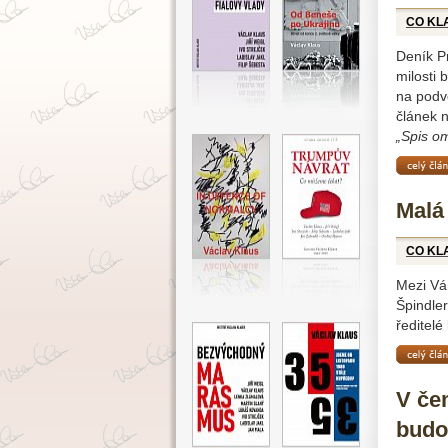
CO KL
Deník Pr
milosti
na podv
článek 
„Spis om
celý čl
Malá
CO KL
Mezi Vá
Špindle
ředitelé
celý čl
V če
budo