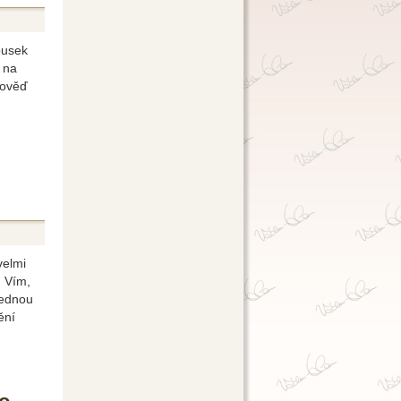
ousek
l na
pověď
velmi
. Vím,
jednou
ění