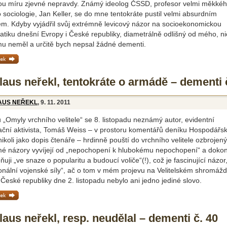
ou míru zjevné nepravdy. Známý ideolog ČSSD, profesor velmi měkké
sociologie, Jan Keller, se do mne tentokráte pustil velmi absurdním
m. Kdyby vyjádřil svůj extrémně levicový názor na socioekonomickou
tiku dnešní Evropy i České republiky, diametrálně odlišný od mého, n
omu neměl a určitě bych nepsal žádné dementi.
ánek »
laus neřekl, tentokráte o armádě – dementi 
AUS NEŘEKL
, 9. 11. 2011
 „Omyly vrchního velitele“ se 8. listopadu neznámý autor, evidentní
zační aktivista, Tomáš Weiss – v prostoru komentářů deníku Hospodářs
nikoli jako dopis čtenáře – hrdinně pouští do vrchního velitele ozbrojenýc
mé názory vyvíjejí od „nepochopení k hlubokému nepochopení“ a doko
uji „ve snaze o popularitu a budoucí voliče“(!), což je fascinující názor
onální vojenské síly“, ač o tom v mém projevu na Velitelském shromáž
eské republiky dne 2. listopadu nebylo ani jedno jediné slovo.
ánek »
aus neřekl, resp. neudělal – dementi č. 40