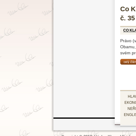
Co Kl
č. 35
CO KL
Právo (v
Obamu, 
svém pro
celý čl
HLA
EKON
NEŘ
ENGLI