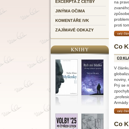
EXCERPTA Z ČETBY
na prav
zvaného 
JINÝMA OČIMA
způsobe
problema
KOMENTÁŘE IVK
proti t
ZAJÍMAVÉ ODKAZY
celý čl
Co K
KNIHY
CO KL
V článku
globali
noviny, 
Prý se 
zpochybň
„profesi
Armády Č
celý čl
Co Kl