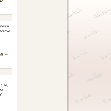
to
Dnes a
ázorově
še –
 píše,
 za
ť