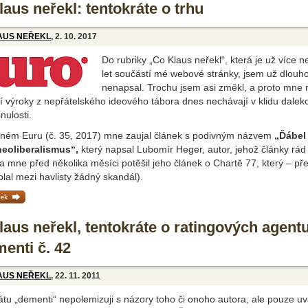
aus neřekl: tentokráte o trhu
AUS NEŘEKL
, 2. 10. 2017
Do rubriky „Co Klaus neřekl“, která je už více n
let součástí mé webové stránky, jsem už dlouho
nenapsal. Trochu jsem asi změkl, a proto mne 
 výroky z nepřátelského ideového tábora dnes nechávají v klidu dalek
nulosti.
ném Euru (č. 35, 2017) mne zaujal článek s podivným názvem
„Ďábel
eoliberalismus“,
který napsal Lubomír Heger, autor, jehož články rád
 mne před několika měsíci potěšil jeho článek o Chartě 77, který – př
lal mezi havlisty žádný skandál).
ánek »
laus neřekl, tentokráte o ratingových agent
enti č. 42
AUS NEŘEKL
, 22. 11. 2011
átu „dementi“ nepolemizuji s názory toho či onoho autora, ale pouze u