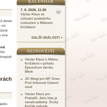
KALENDÁŘ
7. 8. 2026, 11:00
Václav Klaus se
zúčastní posledního
ež deset
rozloučení s Milanem
 nic
Knížákem
různé
o více
DALŠÍ UDÁLOSTI »
 má
NEJNOVĚJŠÍ
 čtu
ekvapivě
Václav Klaus o Milanu
Knížákovi v pořadu
Epicentrum deníku
Blesk
urách
Jiří Weigl pro MF Dnes:
Proč kritizovat Ústavní
soud
Václav Klaus pro
PrahaIN: Jeho hlas je
nenahraditelný. Druhý
vádím
Knížák nebude