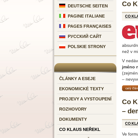
Co Kl
DEUTSCHE SEITEN
PAGINE ITALIANE
CO KL
PAGES FRANÇAISES
РУССКИЙ САЙТ
absurdní
POLSKIE STRONY
než v mi
V nedáv
jméno n
(zejména
ČLÁNKY A ESEJE
– nevyvo
celý čl
EKONOMICKÉ TEXTY
PROJEVY A VYSTOUPENÍ
Co K
ROZHOVORY
– dem
DOKUMENTY
CO KL
CO KLAUS NEŘEKL
Ve form