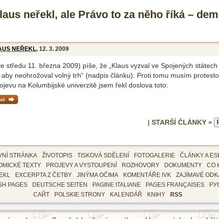
aus neřekl, ale Právo to za něho říká – dem
AUS NEŘEKL
, 12. 3. 2009
e středu 11. března 2009) píše, že „Klaus vyzval ve Spojených státech
aby neohrožoval volný trh“ (nadpis článku). Proti tomu musím protesto
jevu na Kolumbijské univerzitě jsem řekl doslova toto:
ánek »
|
STARŠÍ ČLÁNKY »
VNÍ STRÁNKA
ŽIVOTOPIS
TISKOVÁ SDĚLENÍ
FOTOGALERIE
ČLÁNKY A ES
OMICKÉ TEXTY
PROJEVY A VYSTOUPENÍ
ROZHOVORY
DOKUMENTY
CO 
EKL
EXCERPTA Z ČETBY
JINÝMA OČIMA
KOMENTÁŘE IVK
ZAJÍMAVÉ ODK
SH PAGES
DEUTSCHE SEITEN
PAGINE ITALIANE
PAGES FRANÇAISES
РУ
САЙТ
POLSKIE STRONY
KALENDÁŘ
KNIHY
RSS