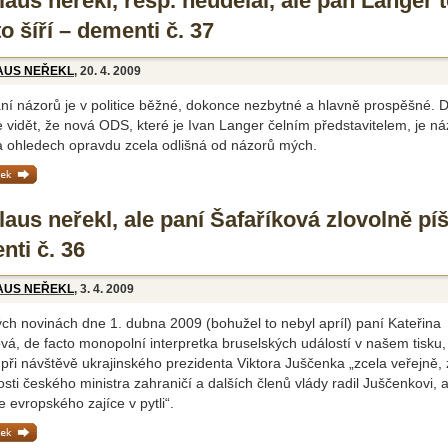
aus neřekl, resp. neudělal, ale pan Langer 
o šíří – dementi č. 37
AUS NEŘEKL
, 20. 4. 2009
ání názorů je v politice běžné, dokonce nezbytné a hlavně prospěšné. 
 vidět, že nová ODS, které je Ivan Langer čelním představitelem, je n
 ohledech opravdu zcela odlišná od názorů mých.
ánek »
aus neřekl, ale paní Šafaříková zlovolně pí
nti č. 36
AUS NEŘEKL
, 3. 4. 2009
ch novinách dne 1. dubna 2009 (bohužel to nebyl apríl) paní Kateřina
vá, de facto monopolní interpretka bruselských událostí v našem tisku,
při návštěvě ukrajinského prezidenta Viktora Juščenka „zcela veřejně,
sti českého ministra zahraničí a dalších členů vlády radil Juščenkovi, a
 evropského zajíce v pytli“.
ánek »