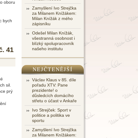
ho oboru
Zamyšlení Ivo Strejčka
za Milanem Knížákem:
Milan Knížák z mého
ic bych
zápisníku
Odešel Milan Knížák,
všestranná osobnost i
blízký spolupracovník
č. 41
našeho institutu
NEJČTENĚJŠÍ
ké
Václav Klaus v 85. díle
h sil.
pořadu XTV: Pane
prezidente! o
nce prý
důsledcích domácího
,
střetu o účast v Ankaře
dění
Ivo Strejček: Sport v
politice a politika ve
sportu
Zamyšlení Ivo Strejčka
za Milanem Knížákem: