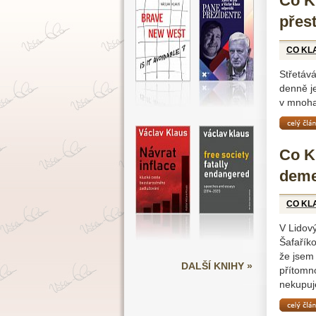
Co Kl
přest
CO KL
Střetáv
denně je
v mnoha
celý čl
Co Kl
deme
CO KL
V Lidový
Šafaříko
že jsem 
DALŠÍ KNIHY »
přítomno
nekupuje
celý čl