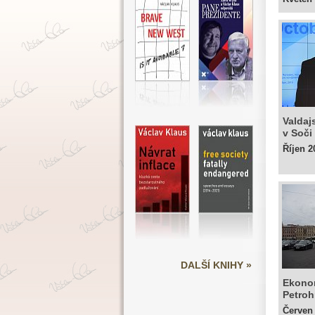
Valdaj
v Soči
Říjen 2
DALŠÍ KNIHY »
Ekono
Petroh
Červen