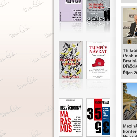
Tři kr
třech 
Bratis
Dřážď
Říjen 2
Meziná
konfer
Helsin