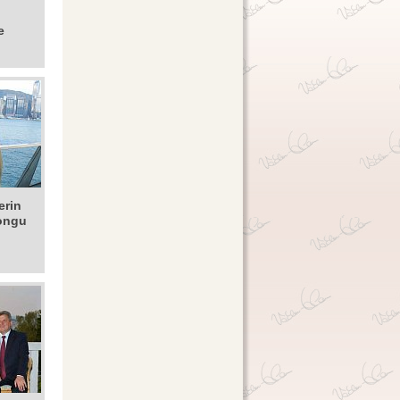
e
erin
ongu