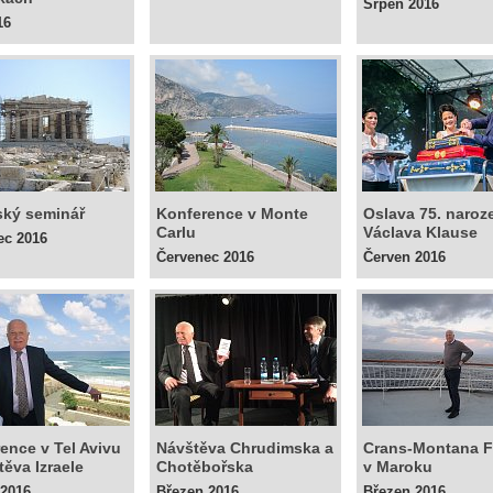
Srpen 2016
16
ský seminář
Konference v Monte
Oslava 75. naroz
Carlu
Václava Klause
ec 2016
Červenec 2016
Červen 2016
ence v Tel Avivu
Návštěva Chrudimska a
Crans-Montana 
těva Izraele
Chotěbořska
v Maroku
 2016
Březen 2016
Březen 2016