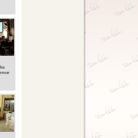
lic
rence