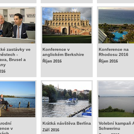
átké zastávky ve
Konference v
Konference na
městech -
anglickém Berkshire
Rhodosu 2016
lava, Brusel a
Říjen 2016
Říjen 2016
any
016
rodní
Krátká návštěva Berlína
Volební kampaň 
ence v
Schwerinu
Září 2016
kách