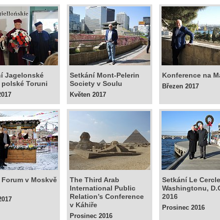
í Jagelonské
Setkání Mont-Pelerin
Konference na M
 polské Toruni
Society v Soulu
Březen 2017
2017
Květen 2017
r Forum v Moskvě
The Third Arab
Setkání Le Cercl
International Public
Washingtonu, D.
Relation’s Conference
2016
2017
v Káhiře
Prosinec 2016
Prosinec 2016