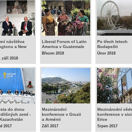
ní návštěva
Liberal Forum of Latin
Po třech letech
ngtonu a New
America v Guatemale
Budapešti
Březen 2018
Únor 2018
. září 2018
sta do dvou
Mezinárodní
Mezinárodní věd
odlišných zemí -
konference v Gruzii
konference v sici
 Kazachstán
a Arménii
Erice
ad 2017
Září 2017
Srpen 2017