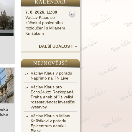
KALENDÁŘ
7. 8. 2026, 11:00
Václav Klaus se
zúčastní posledního
rozloučení s Milanem
Knížákem
DALŠÍ UDÁLOSTI »
NEJNOVĚJŠÍ
Václav Klaus v pořadu
Napřímo na TN Live
Václav Klaus pro
Echo24.cz: Rozkopaná
Praha aneb příliš velká
rozestavěnost investiční
výstavby
ecká
lské
Václav Klaus o Milanu
Knížákovi v pořadu
Epicentrum deníku
Blesk