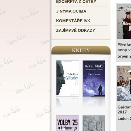
EXCERPTA Z ČETBY
JINÝMA OČIMA
KOMENTÁŘE IVK
ZAJÍMAVÉ ODKAZY
Předán
KNIHY
ceny v
Srpen 
Gaida
2017
Leden 