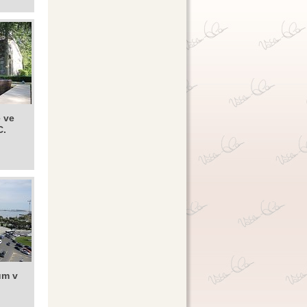
e ve
C.
um v