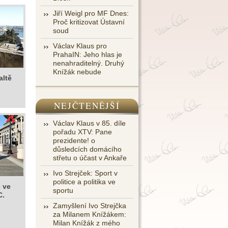
Jiří Weigl pro MF Dnes:
Proč kritizovat Ústavní
soud
Václav Klaus pro
PrahaIN: Jeho hlas je
nenahraditelný. Druhý
Knížák nebude
altě
NEJČTENĚJŠÍ
Václav Klaus v 85. díle
pořadu XTV: Pane
prezidente! o
důsledcích domácího
střetu o účast v Ankaře
Ivo Strejček: Sport v
politice a politika ve
e ve
sportu
C.
Zamyšlení Ivo Strejčka
za Milanem Knížákem:
Milan Knížák z mého