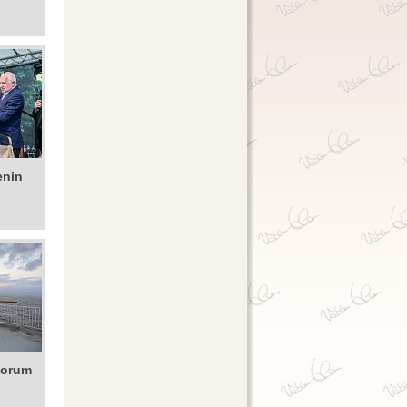
enin
Forum