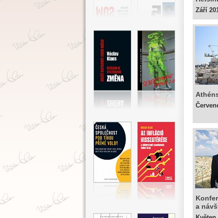
Září 20
Athén
Červen
Konfer
a návš
Květen