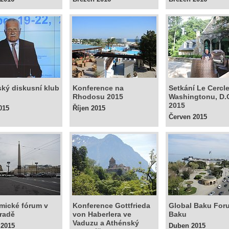
ský diskusní klub
Konference na
Setkání Le Cercl
Rhodosu 2015
Washingtonu, D.
2015
015
Říjen 2015
Červen 2015
mické fórum v
Konference Gottfrieda
Global Baku For
radě
von Haberlera ve
Baku
Vaduzu a Athénský
 2015
Duben 2015