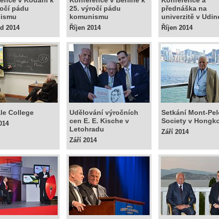
ence v Kodani k
Konference v Berlíně k
Konference a
ročí pádu
25. výročí pádu
přednáška na
ismu
komunismu
univerzitě v Udin
ad 2014
Říjen 2014
Říjen 2014
ale College
Udělování výročních
Setkání Mont-Pel
cen E. E. Kische v
Society v Hongk
014
Letohradu
Září 2014
Září 2014