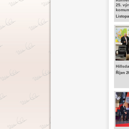
Konfer
25. vý
komun
Listop
Hillsd
Říjen 2