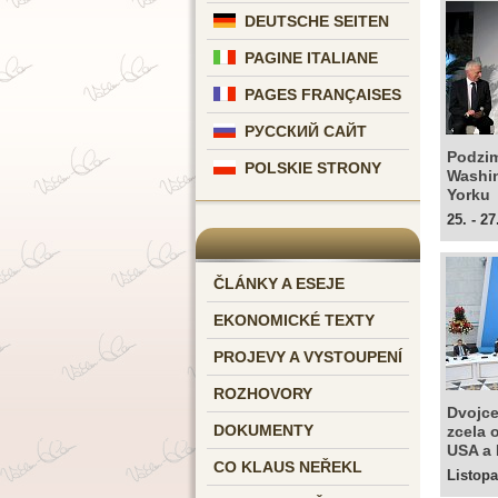
DEUTSCHE SEITEN
PAGINE ITALIANE
PAGES FRANÇAISES
РУССКИЙ САЙТ
Podzim
POLSKIE STRONY
Washi
Yorku
25. - 27
ČLÁNKY A ESEJE
EKONOMICKÉ TEXTY
PROJEVY A VYSTOUPENÍ
ROZHOVORY
Dvojce
DOKUMENTY
zcela 
USA a
CO KLAUS NEŘEKL
Listop