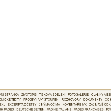
VNÍ STRÁNKA
ŽIVOTOPIS
TISKOVÁ SDĚLENÍ
FOTOGALERIE
ČLÁNKY A ES
OMICKÉ TEXTY
PROJEVY A VYSTOUPENÍ
ROZHOVORY
DOKUMENTY
CO 
EKL
EXCERPTA Z ČETBY
JINÝMA OČIMA
KOMENTÁŘE IVK
ZAJÍMAVÉ ODK
SH PAGES
DEUTSCHE SEITEN
PAGINE ITALIANE
PAGES FRANÇAISES
РУ