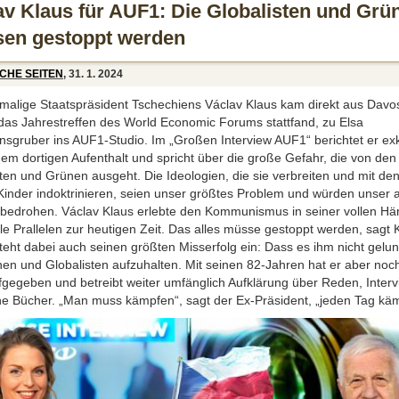
av Klaus für AUF1: Die Globalisten und Grü
en gestoppt werden
CHE SEITEN
, 31. 1. 2024
malige Staatspräsident Tschechiens Václav Klaus kam direkt aus Davo
das Jahrestreffen des World Economic Forums stattfand, zu Elsa
nsgruber ins AUF1-Studio. Im „Großen Interview AUF1“ berichtet er exk
em dortigen Aufenthalt und spricht über die große Gefahr, die von den
ten und Grünen ausgeht. Die Ideologien, die sie verbreiten und mit de
Kinder indoktrinieren, seien unser größtes Problem und würden unser a
t bedrohen. Václav Klaus erlebte den Kommunismus in seiner vollen Hä
ele Prallelen zur heutigen Zeit. Das alles müsse gestoppt werden, sagt 
eht dabei auch seinen größten Misserfolg ein: Dass es ihm nicht gelun
nen und Globalisten aufzuhalten. Mit seinen 82-Jahren hat er aber noc
ufgegeben und betreibt weiter umfänglich Aufklärung über Reden, Inter
ne Bücher. „Man muss kämpfen“, sagt der Ex-Präsident, „jeden Tag kä