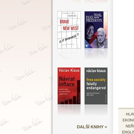
HLA
EKON
DALŠÍ KNIHY »
NEŘ
ENGLI