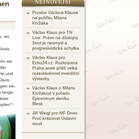
NEJNOVĚJŠÍ
nen
Proslov Václava Klause
na pohřbu Milana
Knížáka
Václav Klaus pro TN
s, wo
Live: Právo na důstojný
život je nesmysl a
progresivistická úchylka
lusiv
Václav Klaus pro
nen sie
Echo24.cz: Rozkopaná
ller
Praha aneb příliš velká
rozestavěnost investiční
rte und
výstavby
Klaus,
gen sei,
Václav Klaus o Milanu
h lange
Knížákovi v pořadu
views
Epicentrum deníku
Blesk
mpfen“!
Jiří Weigl pro MF Dnes:
Proč kritizovat Ústavní
soud