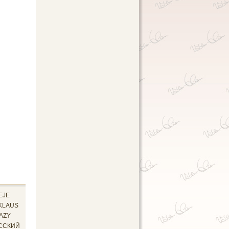
EJE
KLAUS
AZY
ССКИЙ