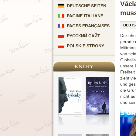
Václ
DEUTSCHE SEITEN
müss
PAGINE ITALIANE
DEUTS
PAGES FRANÇAISES
Der ehe
РУССКИЙ САЙТ
gerade 
POLSKIE STRONY
Mittman
von sein
Globalis
KNIHY
unsere 
Freihei
zieht vi
und gest
die Grü
nicht a
und sei