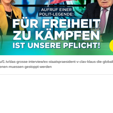
auf1.tv/das-grosse-interview/ex-staatspraesident-v-clav-klaus-die-global
uenen-muessen-gestoppt-werden