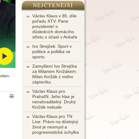
NEJČTENĚJŠÍ
Václav Klaus v 85. díle
pořadu XTV: Pane
prezidente! o
důsledcích domácího
střetu o účast v Ankaře
Ivo Strejček: Sport v
politice a politika ve
sportu
Zamyšlení Ivo Strejčka
za Milanem Knížákem:
isten-
Milan Knížák z mého
zápisníku
Václav Klaus pro
PrahaIN: Jeho hlas je
nenahraditelný. Druhý
Knížák nebude
Václav Klaus pro TN
Live: Právo na důstojný
život je nesmysl a
progresivistická úchylka