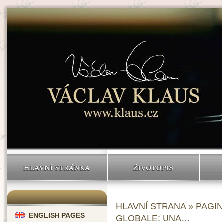
HLAVNÍ STRÁNKA
ŽIVOTOPIS
HLAVNÍ STRANA
»
PAGIN
ENGLISH PAGES
GLOBALE: UNA…