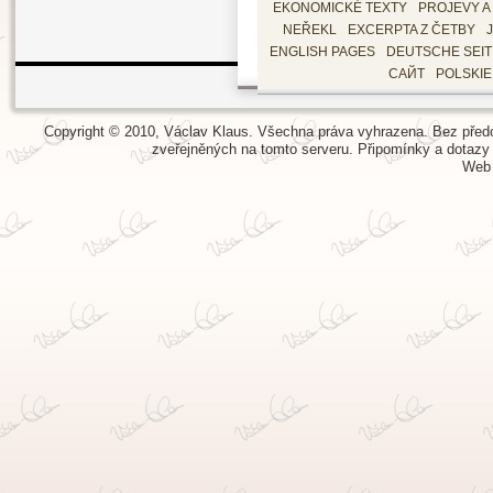
EKONOMICKÉ TEXTY
PROJEVY A
NEŘEKL
EXCERPTA Z ČETBY
ENGLISH PAGES
DEUTSCHE SEI
САЙТ
POLSKI
Copyright © 2010, Václav Klaus. Všechna práva vyhrazena. Bez předch
zveřejněných na tomto serveru.
Připomínky a dotazy
Web