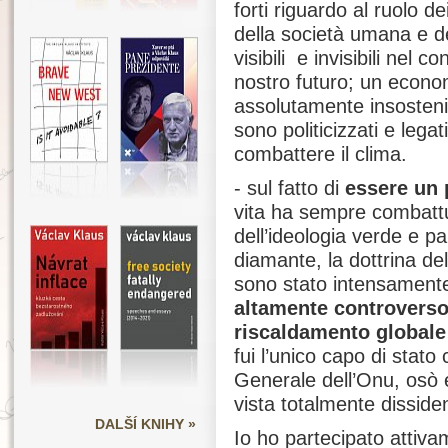
forti riguardo al ruolo d
della società umana e de
visibili e invisibili nel c
nostro futuro; un econo
assolutamente insostenibi
sono politicizzati e legat
combattere il clima.
- sul fatto di
essere un 
vita ha sempre combattut
dell’ideologia verde e p
diamante, la dottrina de
sono stato intensamente
altamente controvers
riscaldamento globale
fui l’unico capo di stato
Generale dell’Onu, osò
vista totalmente disside
DALŠÍ KNIHY »
Io ho partecipato attiva