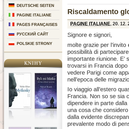
DEUTSCHE SEITEN
Riscaldamento glo
PAGINE ITALIANE
PAGINE ITALIANE
, 20. 12.
PAGES FRANÇAISES
Signore e signori,
РУССКИЙ САЙТ
POLSKIE STRONY
molte grazie per l’invito 
possibilità di partecipar
importante riunione. E’ 
KNIHY
trovarsi in Francia dopo
vedere Parigi come app
nell’epoca delle migrazi
Io viaggio all’estero q
Francia. Non so se sia c
dipendere in parte dalla
una cosa che considero
dalla evidente discrepanza
prevalente modo di pen