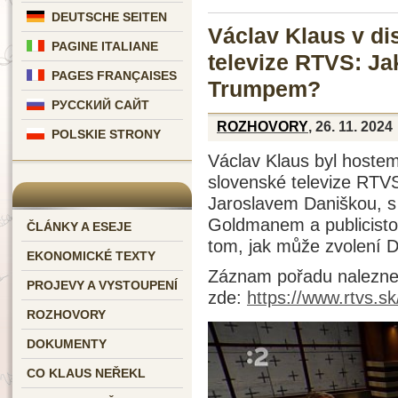
DEUTSCHE SEITEN
Václav Klaus v d
PAGINE ITALIANE
televize RTVS: Ja
PAGES FRANÇAISES
Trumpem?
РУССКИЙ САЙТ
ROZHOVORY
, 26. 11. 2024
POLSKIE STRONY
Václav Klaus byl hoste
slovenské televize RTV
Jaroslavem Daniškou, 
Goldmanem a publicisto
ČLÁNKY A ESEJE
tom, jak může zvolení 
EKONOMICKÉ TEXTY
Záznam pořadu naleznet
PROJEVY A VYSTOUPENÍ
zde:
https://www.rtvs.s
ROZHOVORY
DOKUMENTY
CO KLAUS NEŘEKL