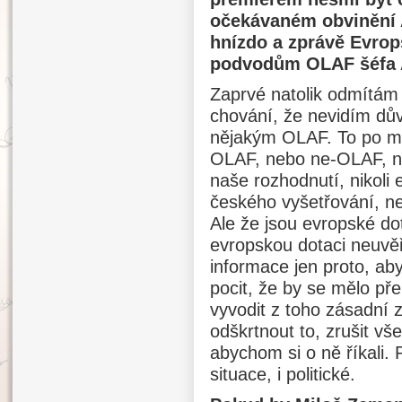
očekávaném obvinění 
hnízdo a zprávě Evrop
podvodům OLAF šéfa 
Zaprvé natolik odmítám 
chování, že nevidím dův
nějakým OLAF. To po mn
OLAF, nebo ne-OLAF, ne
naše rozhodnutí, nikoli
českého vyšetřování, n
Ale že jsou evropské do
evropskou dotaci neuvě
informace jen proto, ab
pocit, že by se mělo př
vyvodit z toho zásadní z
odškrtnout to, zrušit v
abychom si o ně říkali. 
situace, i politické.