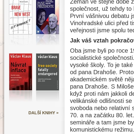
Zeman ve stejné době z
společnost, už tehdy to
První vášnivou debatu j
Vinohradské ulici před 
veřejnosti jsme spolu te
Jak váš vztah pokračo
Oba jsme byli po roce 1
socialistické společnos
vysoké školy. To je tak
od pana Drahoše. Proto 
akademickém světě něja
pana Drahoše. S Miloše
když proti nám jakkoli d
velikánské odlišnosti se
svoboda nebo relativní s
DALŠÍ KNIHY »
70. a na začátku 80. let
semináře a tam jsme byli
komunistickému režimu. 