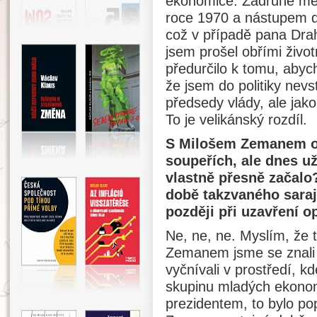
ekonomice. Zadruhé me
roce 1970 a nástupem do 
což v případě pana Dra
jsem prošel obřími živo
předurčilo k tomu, abych
že jsem do politiky nevs
předsedy vlády, ale jak
To je velikánský rozdíl.
S Milošem Zemanem o 
soupeřích, ale dnes už 
vlastně přesně začalo?
době takzvaného saraj
později při uzavření 
Ne, ne, ne. Myslím, že 
Zemanem jsme se znali 
vyčnívali v prostředí, kd
skupinu mladých ekonom
prezidentem, to bylo pop