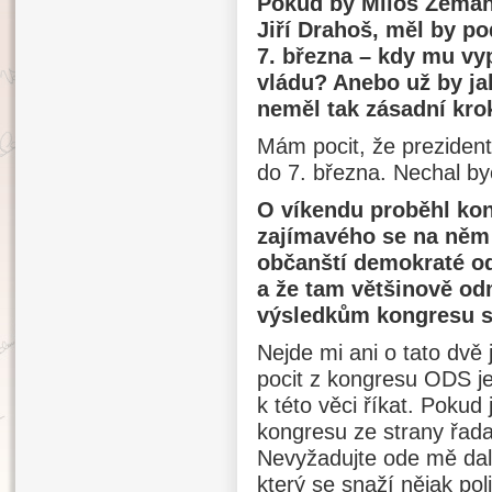
Pokud by Miloš Zeman 
Jiří Drahoš, měl by p
7. března – kdy mu vy
vládu? Anebo už by ja
neměl tak zásadní krok
Mám pocit, že preziden
do 7. března. Nechal by
O víkendu proběhl ko
zajímavého se na něm 
občanští demokraté od
a že tam většinově od
výsledkům kongresu sv
Nejde mi ani o tato dvě
pocit z kongresu ODS je
k této věci říkat. Poku
kongresu ze strany řada
Nevyžadujte ode mě dal
který se snaží nějak pol