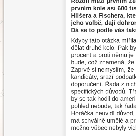
Rozdíl mezi prvním Z
prvním kole asi 600 ti
Hilšera a Fischera, kte
jeho volbě, dají dohrom
Dá se to podle vás ta
Kdyby tato otázka mířil
dělat druhé kolo. Pak b
procent a proti němu je 
bude, což znamená, že t
Zaprvé si nemyslím, že l
kandidáty, srazí podpatk
doporučení. Řada z nich
specifických důvodů. Tř
by se tak hodil do amer
pohled nebude, tak řad
Horáčka neuvidí důvod, 
má schválně umělé a pr
možno vůbec nebyly vid