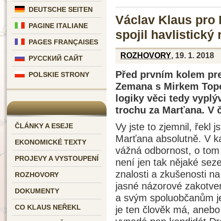
DEUTSCHE SEITEN
Václav Klaus pro
PAGINE ITALIANE
spojil havlistický
PAGES FRANÇAISES
ROZHOVORY
, 19. 1. 2018
РУССКИЙ САЙТ
Před prvním kolem pre
POLSKIE STRONY
Zemana s Mirkem Topo
logiky věci tedy vyplý
trochu za Marťana. V 
Vy jste to zjemnil, řekl 
ČLÁNKY A ESEJE
Marťana absolutně. V k
EKONOMICKÉ TEXTY
vážná odbornost, o to
PROJEVY A VYSTOUPENÍ
není jen tak nějaké sez
znalosti a zkušenosti na
ROZHOVORY
jasné názorové zakotven
DOKUMENTY
a svým spoluobčanům je v
CO KLAUS NEŘEKL
je ten člověk má, anebo