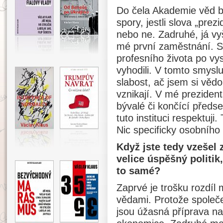
Do čela Akademie věd by
spory, jestli slova „prez
nebo ne. Zadruhé, já vy
mé první zaměstnání. St
profesního života po vy
vyhodili. V tomto smysl
slabost, ač jsem si vědo
vznikají. V mé preziden
bývalé či končící předs
tuto instituci respektuj
Nic specificky osobního
Když jste tedy vzešel 
velice úspěšný politik
to samé?
Zaprvé je trošku rozdíl
vědami. Protože společ
jsou úžasná příprava na