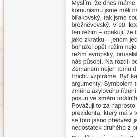
Myslím, že dnes máme d
komunismu jsme měli n
biľakovský, tak jsme sou
brežněvovský. V 90. lete
ten režim – opakuji, že
jako zkratku – jenom jed
bohužel opět režim nejen
režim evropský, bruselsk
nás působí. Na rozdíl 
Zemanem nejen tomu do
trochu vzpíráme. Byť ka
argumenty. Symbolem toh
změna azylového řízení,
posun ve směru totálníh
Považuji to za naprost
prezidenta, který má v t
se toto jasno předvést j
nedostatek druhého z p