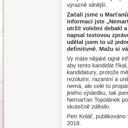
výrazně silnější.
Začali jsme u Marťan
informací jste „Nemar
utržil volební debakl 
napsal textovou zprávu
udělal jsem to už jedn
definitivně. Mažu si v
Vy máte nějaké tajné in
aby tento kandidát říkal
kandidatury, protože mě
rezolutní, razantní a un
nemá, ale celé to propá
jiného výsledku, tak jse
Nemarťan Topolánek po
skutečně zděsilo.
Petr Kolář, publikováno
2018.