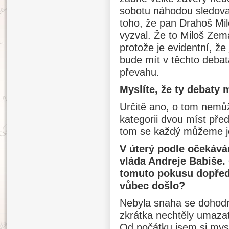
sobotu náhodou sledova
toho, že pan Drahoš Mi
vyzval. Že to Miloš Zema
protože je evidentní, že 
bude mít v těchto deba
převahu.
Myslíte, že ty debaty 
Určitě ano, o tom nemůže
kategorii dvou míst pře
tom se každý můžeme j
V úterý podle očekává
vláda Andreje Babiše. 
tomuto pokusu dopře
vůbec došlo?
Nebyla snaha se dohodn
zkrátka nechtěly umazat
Od počátku jsem si mysl