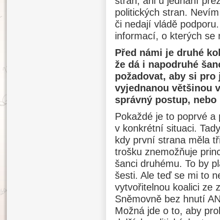
stran, ani u jednání pr
politických stran. Nevím 
či nedají vládě podporu
informací, o kterých s
Před námi je druhé ko
že dá i napodruhé šanc
požadovat, aby si pro
vyjednanou většinou v
správný postup, nebo b
Pokaždé je to poprvé a
v konkrétní situaci. Tad
kdy první strana měla tř
trošku znemožňuje princ
šanci druhému. To by pla
šesti. Ale teď se mi to
vytvořitelnou koalici ze
Sněmovně bez hnutí ANO
Možná jde o to, aby pro