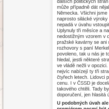
dalších politických str
může případně dát něja
Německa. Všichni jsme p
naprosto silácké výroky
nepadá v úvahu vstoupit
Uplynuly tři měsíce a n
nedostižným vzorem v d
pražské kavárny se ani
rozhovory s paní Merkelo
povoleno, tak u nás je 
hledal, jestli některé s
ve vládě nežli v opozic
nejvíc nabízejí ty tři st
čtyřech letech. Lidovci 
cenu. I v ČSSD je docela
takového chtěli. Tady by
doporučení, jen hlasitá 
U podobných úvah ale 
premiérem nesmí být o