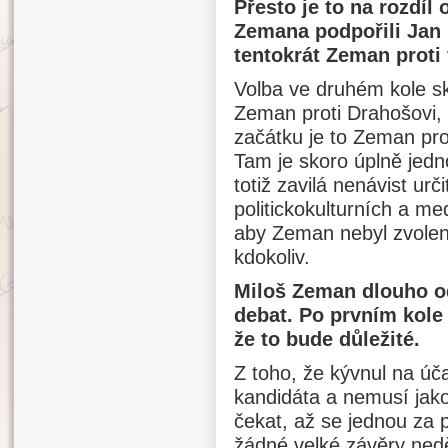
Přesto je to na rozdíl 
Zemana podpořili Jan 
tentokrát Zeman proti
Volba ve druhém kole sk
Zeman proti Drahošovi, 
začátku je to Zeman pr
Tam je skoro úplně jedn
totiž zavilá nenávist urč
politickokulturních a med
aby Zeman nebyl zvolen,
kdokoliv.
Miloš Zeman dlouho od
debat. Po prvním kole 
že to bude důležité.
Z toho, že kývnul na ú
kandidáta a nemusí jako 
čekat, až se jednou za 
žádné velké závěry nedě