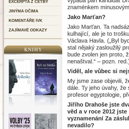
vypadá pan kandidát Dr
EXCERPTA Z ČETBY
znaménkem minusovým
JINÝMA OČIMA
Jako Marťan?
KOMENTÁŘE IVK
Jako Marťan. Ta nadsáz
ZAJÍMAVÉ ODKAZY
kulhající, ale je to troš
Václava Havla. („Byl by
stal nějaký zasloužilý p
KNIHY
bude zvolen jen proto, 
nenaštval.“ – pozn. red.
Viděl, ale vůbec si nej
My jsme zase objevili, ž
dále. Ty jeho úvahy, že
profesor egyptologie, p
Jiřího Drahoše jste d
věd a v roce 2012 jste
vyznamenání Za záslu
nevadilo?