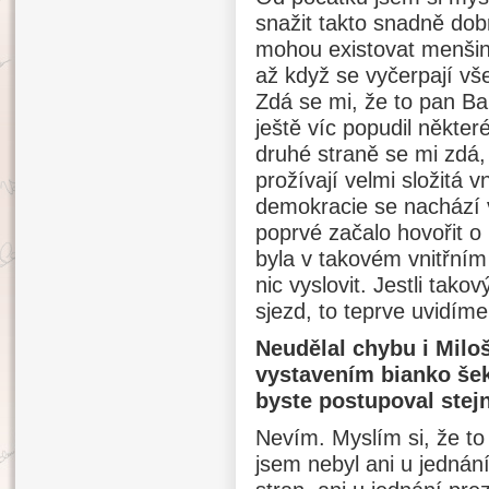
snažit takto snadně dob
mohou existovat menšino
až když se vyčerpají v
Zdá se mi, že to pan Bab
ještě víc popudil někter
druhé straně se mi zdá, ž
prožívají velmi složitá v
demokracie se nachází v
poprvé začalo hovořit o
byla v takovém vnitřní
nic vyslovit. Jestli tak
sjezd, to teprve uvidíme
Neudělal chybu i Milo
vystavením bianko še
byste postupoval stej
Nevím. Myslím si, že t
jsem nebyl ani u jednání