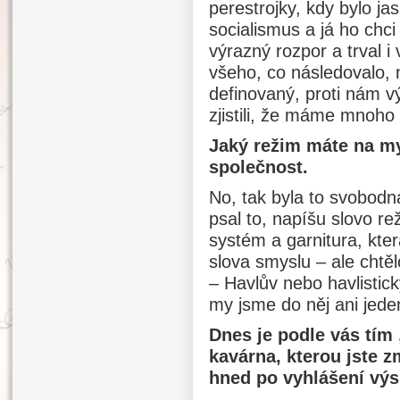
perestrojky, kdy bylo j
socialismus a já ho chc
výrazný rozpor a trval i
všeho, co následovalo, 
definovaný, proti nám vý
zjistili, že máme mnoho
Jaký režim máte na my
společnost.
No, tak byla to svobodn
psal to, napíšu slovo re
systém a garnitura, kter
slova smyslu – ale chtěl
– Havlův nebo havlistick
my jsme do něj ani jeden
Dnes je podle vás tím
kavárna, kterou jste 
hned po vyhlášení výs