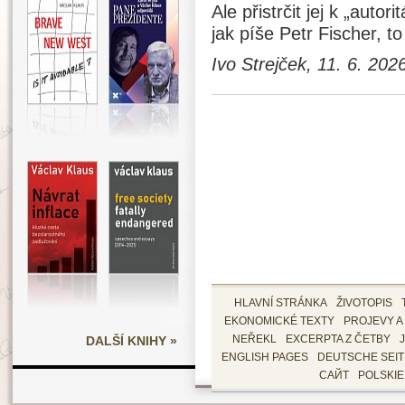
Ale přistrčit jej k „autor
jak píše Petr Fischer, t
Ivo Strejček, 11. 6. 202
HLAVNÍ STRÁNKA
ŽIVOTOPIS
EKONOMICKÉ TEXTY
PROJEVY A
DALŠÍ KNIHY »
NEŘEKL
EXCERPTA Z ČETBY
ENGLISH PAGES
DEUTSCHE SEI
САЙТ
POLSKI