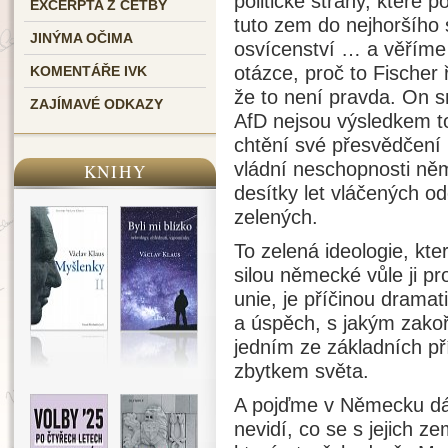
politické strany, které 
EXCERPTA Z ČETBY
tuto zem do nejhoršího 
JINÝMA OČIMA
osvícenství … a věříme
otázce, proč to Fischer
KOMENTÁŘE IVK
že to není pravda. On s
ZAJÍMAVÉ ODKAZY
AfD nejsou výsledkem t
chtění své přesvědčení 
vládní neschopnosti něm
KNIHY
desítky let vláčených od
zelených.
To zelená ideologie, kte
silou německé vůle ji pr
unie, je příčinou dram
a úspěch, s jakým zakoř
jedním ze základních př
zbytkem světa.
A pojďme v Německu dá
nevidí, co se s jejich 