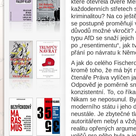
které otevřela dveře M
každodenních střetech s
kriminalitou? Na co ješ
se postupně proměňují 
důvodů možné vkročit? A
typu AfD se snaží jejich 
po „resentimentu“, jak tv
přání po návratu k Něme
A jak do celého Fischer
kromě toho, že má být 
čtenáře Práva vylíčen ja
Odpověď je poměrně sna
konzistentní. To, co říkal 
Nikam se neposunul. By
moderního státu i jeho d
neustále. Je zbytečné tlač
autoritářem nebyl a vžd
realitu opřených argume
voličů pro něho byla a