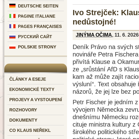
DEUTSCHE SEITEN
Ivo Strejček: Kla
PAGINE ITALIANE
nedůstojné!
PAGES FRANÇAISES
JINÝMA OČIMA
, 11. 6. 2026
РУССКИЙ САЙТ
Deník Právo na svých st
POLSKIE STRONY
novináře Petra Fischer
přivítá Klause a Okamu
ze „srůstání AfD s Klau
kam až může zajít racion
ČLÁNKY A ESEJE
výsluní“. Text obsahuje 
EKONOMICKÉ TEXTY
názorů, že jej lze bez po
PROJEVY A VYSTOUPENÍ
Petr Fischer je jedním 
vývojem Německa zevru
ROZHOVORY
dnešnímu Německu rozu
DOKUMENTY
cituje ministra kultury
CO KLAUS NEŘEKL
širokého politického s