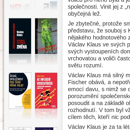
společnosti. Vinit jej z
obyčejná lež.
Je zbytečné, protože sm
představu, že souboj s 
nějakého hodnotového z
Václav Klaus ve svých po
svých vystoupeních dom
vrchovatou a voliči čas
světu rozumí.
Václav Klaus má silný m
Fischer obává, a nepotř
emocí davu, s nimž se d
porozumění společenské 
posoudit a na základě obj
rozhodnutí. V tom byl v
cílem těch, kteří nic po
Václav Klaus je za ta lét