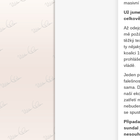
masivní
Už jsme
celkov
Až odej
mě požád
těžký t
ty něja
koalici
prohláše
vládě.
Jeden po
falešno
sama. D
naší eko
zatřetí 
nebudem
se spus
Připada
sundal 
nesouhl