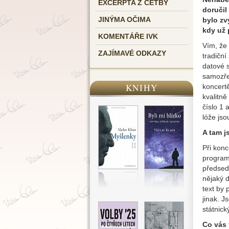
EXCERPTA Z ČETBY
doručil
JINÝMA OČIMA
bylo zv
kdy už 
KOMENTÁŘE IVK
Vím, že 
ZAJÍMAVÉ ODKAZY
tradiční
datové 
samozře
KNIHY
koncert
kvalitně
číslo 1 
lóže jso
A tam j
Při konc
program
předsedo
nějaký d
text by 
jinak. J
státnick
Co vás 