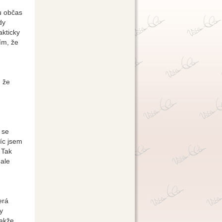
u občas
dy
akticky
ím, že
, že
 se
víc jsem
 Tak
 ale
erá
y
Takže