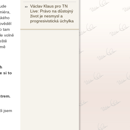
bude
Václav Klaus pro TN
Live: Právo na důstojný
miéra,
život je nesmysl a
jakého
progresivistická úchylka
pověděl
to tam
le volně
eště
 mě
n
ch
 si to
strem.
li jsem