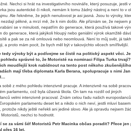
žné. Nechci si hrát na investigativního novináře, který posuzuje, jestli 
urka jsou autentické či nikoli, nemám k tomu žádný nástroj a není to v 
mu. Ale řekněme, že jejich nenulovost je asi jasná. Jsou to výroky, kte
 nezdají pěkné, a mrzí mě, že k nim došlo. Ale přiznám se, že nejsem 
rabání se v minulosti, nepatřím do generace, která používá takové výr
m do generace, která jakýkoli hloupý nebo geniální výrok okamžitě dáv
 sítě a pak se za ně omlouvá nebo neomlouvá. Není to můj svět, já takh
i, a proto mám pocit, že bych měl být v takovýchto věcech smířlivější.
tedy výroky být a podívejme se čistě na politický aspekt věci. Je
pohledu správné to, že Motoristé na nominaci Filipa Turka trvají
ich moudřejší krok nabídnout na tento post někoho zkušenějšíh
adách mají třeba diplomata Karla Berana, spolupracuje s nimi Jan
il…
a sobě z mého pohledu intenzivně pracuje. A intenzivně na sobě pracov
ém parlamentu, což byla úžasná škola. On tam na rozdíl od jiných
lanců velmi intenzivně pracoval. Znám celou řadu našich europoslanců,
 Evropském parlamentu deset let a nikdo o nich neví, jestli mluví base
u, protože nikdy ještě neřekli ani jediné slovo. Ale já opravdu nejsem žá
Motoristů, nechci to hodnotit.
 se za vámi šéf Motoristů Petr Macinka občas poradit? Přece jen 
l přes 16 let.