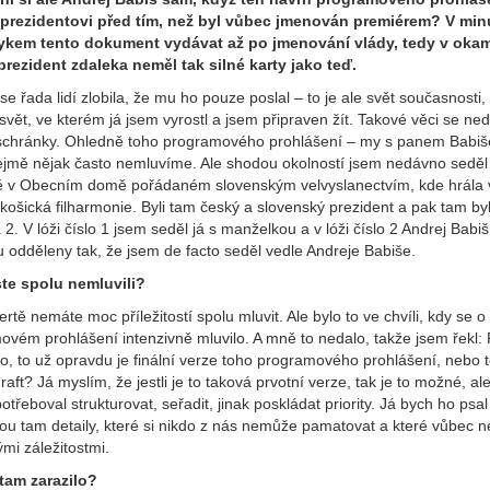
 prezidentovi před tím, než byl vůbec jmenován premiérem? V min
ykem tento dokument vydávat až po jmenování vlády, tedy v okam
prezident zdaleka neměl tak silné karty jako teď.
se řada lidí zlobila, že mu ho pouze poslal – to je ale svět současnosti,
 svět, ve kterém já jsem vyrostl a jsem připraven žít. Takové věci se ne
schránky. Ohledně toho programového prohlášení – my s panem Babi
jmě nějak často nemluvíme. Ale shodou okolností jsem nedávno seděl
ě v Obecním domě pořádaném slovenským velvyslanectvím, kde hrála 
 košická filharmonie. Byli tam český a slovenský prezident a pak tam by
a 2. V lóži číslo 1 jsem seděl já s manželkou a v lóži číslo 2 Andrej Babiš
u odděleny tak, že jsem de facto seděl vedle Andreje Babiše.
ste spolu nemluvili?
ertě nemáte moc příležitostí spolu mluvit. Ale bylo to ve chvíli, kdy se o
ovém prohlášení intenzivně mluvilo. A mně to nedalo, takže jsem řekl:
, to už opravdu je finální verze toho programového prohlášení, nebo t
raft? Já myslím, že jestli je to taková prvotní verze, tak je to možné, al
potřeboval strukturovat, seřadit, jinak poskládat priority. Já bych ho psa
sou tam detaily, které si nikdo z nás nemůže pamatovat a které vůbec n
ými záležitostmi.
tam zarazilo?