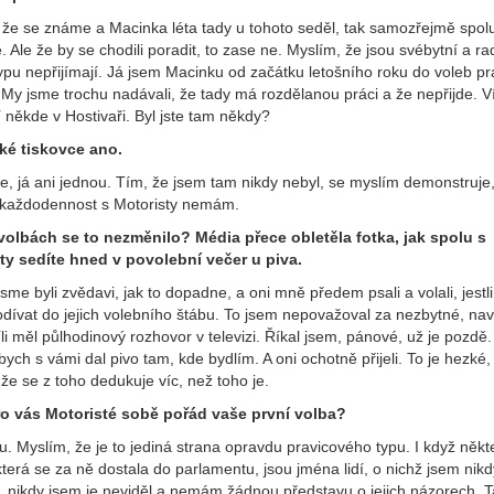
, že se známe a Macinka léta tady u tohoto seděl, tak samozřejmě spol
 Ale že by se chodili poradit, to zase ne. Myslím, že jsou svébytní a ra
ypu nepřijímají. Já jsem Macinku od začátku letošního roku do voleb pr
 My jsme trochu nadávali, že tady má rozdělanou práci a že nepřijde. V
 někde v Hostivaři. Byl jste tam někdy?
ké tiskovce ano.
te, já ani jednou. Tím, že jsem tam nikdy nebyl, se myslím demonstruje
každodennost s Motoristy nemám.
volbách se to nezměnilo? Média přece obletěla fotka, jak spolu s
ty sedíte hned v povolební večer u piva.
jsme byli zvědavi, jak to dopadne, a oni mně předem psali a volali, jestli
odívat do jejich volebního štábu. To jsem nepovažoval za nezbytné, na
íli měl půlhodinový rozhovor v televizi. Říkal jsem, pánové, už je pozdě.
bych s vámi dal pivo tam, kde bydlím. A oni ochotně přijeli. To je hezké,
že se z toho dedukuje víc, než toho je.
o vás Motoristé sobě pořád vaše první volba?
u. Myslím, že je to jediná strana opravdu pravicového typu. I když někt
terá se za ně dostala do parlamentu, jsou jména lidí, o nichž jsem nikd
l, nikdy jsem je neviděl a nemám žádnou představu o jejich názorech. 