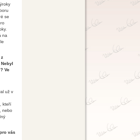
výroky
oboru
ré se
pro
oky.
á na
le
 z
? Nebyl
o? Ve
al už v
 kteří
m, nebo
dný
pro vás