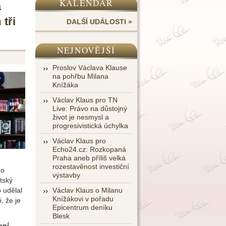
KALENDÁŘ
a
 tři
DALŠÍ UDÁLOSTI »
NEJNOVĚJŠÍ
Proslov Václava Klause
na pohřbu Milana
Knížáka
Václav Klaus pro TN
Live: Právo na důstojný
život je nesmysl a
progresivistická úchylka
Václav Klaus pro
Echo24.cz: Rozkopaná
Praha aneb příliš velká
rozestavěnost investiční
ho
výstavby
tský
 udělal
Václav Klaus o Milanu
Knížákovi v pořadu
, že je
Epicentrum deníku
Blesk
ení