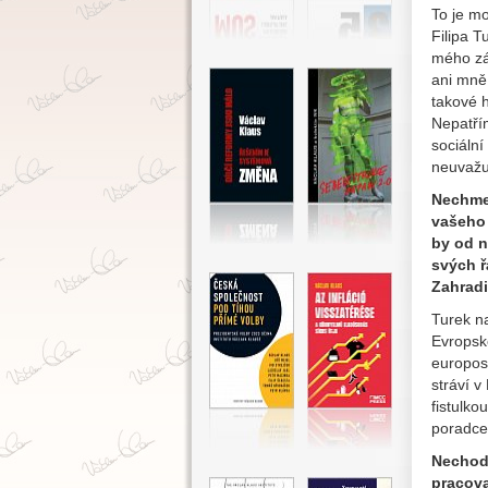
To je mo
Filipa T
mého záj
ani mně
takové h
Nepatří
sociální
neuvažuj
Nechme 
vašeho 
by od n
svých ř
Zahrad
Turek n
Evropsk
europos
stráví v
fistulko
poradce 
Nechodí
pracova