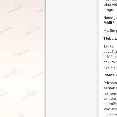
silné vě
program
Našel j
řešili?
Myslíte
Třeba t
Tak tam 
považuji
určité p
pokusy z
bylo na
Platíte
Přiznám 
zážitek
tak jse
lanovka,
podražil
jako své
mobily a