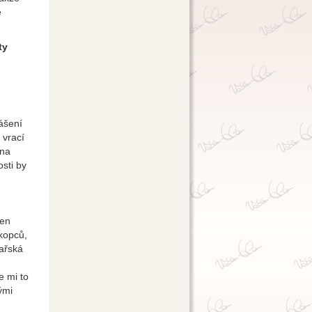
e
ty
lášení
 vrací
 na
osti by
den
kopců,
ařská
e mi to
ými