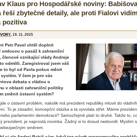
av Klaus pro Hospodářské noviny: Babišov
 řeší zbytečné detaily, ale proti Fialovi vidím
 pozitiva
OVORY
, 19. 11. 2025
nt Petr Pavel chtěl doplnit
í smlouvu o pasáž k zahraniční
e, členové vznikající vlády Andreje
to odmítli. Zaregistroval jsem váš
že to byl od Pavla pokus měnit
 systém. V čem je pro vás
ntova debata s vládou o
u v oblasti zahraniční politiky
m změnit ústavní systém?
jde o ústavní problém, nakolik má prezident republiky mluvit do vládní
ní. To je zásadní, koncepční otázka a ta vyvolala střet. Máme preziden
 nebo parlamentní demokracii? Samozřejmě platí to druhé. Takže to, co
 prezident, je naprostá novinka. Žádný si to dosud nedovolil. Myslím si
 nebezpečným směrem.
l si ale Andrej Babiš sám, když ten návrh programového prohláš