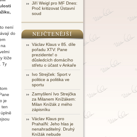
Jiří Weigl pro MF Dnes:
ulosti
Proč kritizovat Ústavní
žiku,
soud
 to není
NEJČTENĚJŠÍ
dávají do
šem
Václav Klaus v 85. díle
 na
pořadu XTV: Pane
velmi
prezidente! o
ly lóže
důsledcích domácího
. Ty
střetu o účast v Ankaře
Ivo Strejček: Sport v
politice a politika ve
sportu
 tom
Zamyšlení Ivo Strejčka
 Pane
za Milanem Knížákem:
o je
Milan Knížák z mého
e ten
zápisníku
l úplně
Václav Klaus pro
ejsou
PrahaIN: Jeho hlas je
nenahraditelný. Druhý
Knížák nebude