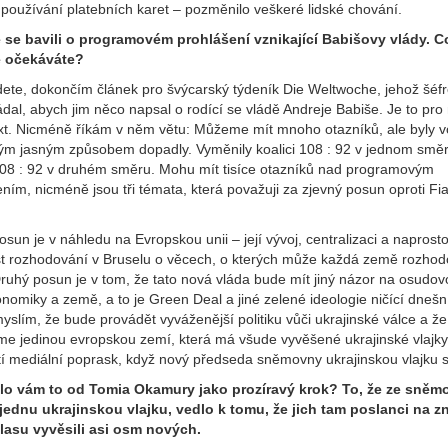
 používání platebních karet – pozměnilo veškeré lidské chování.
 se bavili o programovém prohlášení vznikající Babišovy vlády. C
ě očekáváte?
dete, dokončím článek pro švýcarský týdeník Die Weltwoche, jehož šéf
al, abych jim něco napsal o rodící se vládě Andreje Babiše. Je to pro
ext. Nicméně říkám v něm větu: Můžeme mít mnoho otazníků, ale byly v
kým jasným způsobem dopadly. Vyměnily koalici 108 : 92 v jednom směr
 108 : 92 v druhém směru. Mohu mít tisíce otazníků nad programovým
ním, nicméně jsou tři témata, která považuji za zjevný posun oproti Fi
sun je v náhledu na Evropskou unii – její vývoj, centralizaci a naprost
st rozhodování v Bruselu o věcech, o kterých může každá země rozhod
ruhý posun je v tom, že tato nová vláda bude mít jiný názor na osudov
nomiky a země, a to je Green Deal a jiné zelené ideologie ničící dnešní
myslím, že bude provádět vyváženější politiku vůči ukrajinské válce a že
e jedinou evropskou zemí, která má všude vyvěšené ukrajinské vlajky
tí mediální poprask, když nový předseda sněmovny ukrajinskou vlajku
lo vám to od Tomia Okamury jako prozíravý krok? To, že ze sněm
jednu ukrajinskou vlajku, vedlo k tomu, že jich tam poslanci na 
asu vyvěsili asi osm nových.