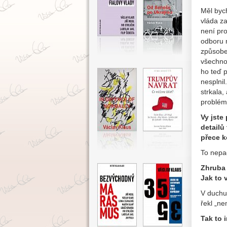
Měl bych
vláda za
není pro
odboru n
způsobem
všechno 
ho teď p
nesplnil
strkala,
problé
Vy jste
detailů
přece k
To nepa
Zhruba 
Jak to 
V duchu 
řekl „n
Tak to 