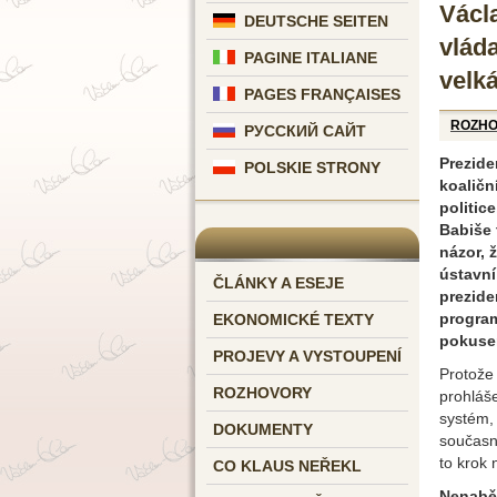
Václ
DEUTSCHE SEITEN
vláda
PAGINE ITALIANE
velká
PAGES FRANÇAISES
ROZH
РУССКИЙ САЙТ
Prezide
POLSKIE STRONY
koaličn
politic
Babiše 
názor, 
ústavní
ČLÁNKY A ESEJE
prezide
program
EKONOMICKÉ TEXTY
pokuse
PROJEVY A VYSTOUPENÍ
Protože 
ROZHOVORY
prohláše
systém,
DOKUMENTY
současný
to krok
CO KLAUS NEŘEKL
Nenaběh