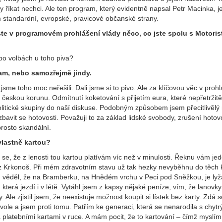
ty říkat nechci. Ale ten program, který evidentně napsal Petr Macinka, j
 standardní, evropské, pravicové občanské strany.
ste v programovém prohlášení vlády něco, co jste spolu s Motoris
 po volbách u toho piva?
am, nebo samozřejmě jindy.
jsme toho moc neřešili. Dali jsme si to pivo. Ale za klíčovou věc v proh
 českou korunu. Odmítnutí koketování s přijetím eura, které nepřetržitě
olitické skupiny do naší diskuse. Podobným způsobem jsem přecitlivělý
bavit se hotovosti. Považuji to za základ lidské svobody, zrušení hotov
prosto skandální.
 vlastně kartou?
se, že z lenosti tou kartou platívám víc než v minulosti. Řeknu vám je
 z Krkonoš. Při mém zdravotním stavu už tak hezky nevyběhnu do těch 
m věděl, že na Bramberku, na Hnědém vrchu v Peci pod Sněžkou, je lyž
 která jezdí i v létě. Vytáhl jsem z kapsy nějaké peníze, vím, že lanovky
y. Ale zjistil jsem, že neexistuje možnost koupit si lístek bez karty. Zdá s
vole a jsem proti tomu. Patřím ke generaci, která se nenarodila s chytr
 platebními kartami v ruce. A mám pocit, že to kartování – čímž myslím