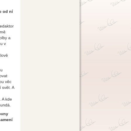
o od ní
redaktor
 mě
olby a
u v
alově
ou
ovat
ou věc
 svět. A
. A kde
 sundá.
ovny
znamení