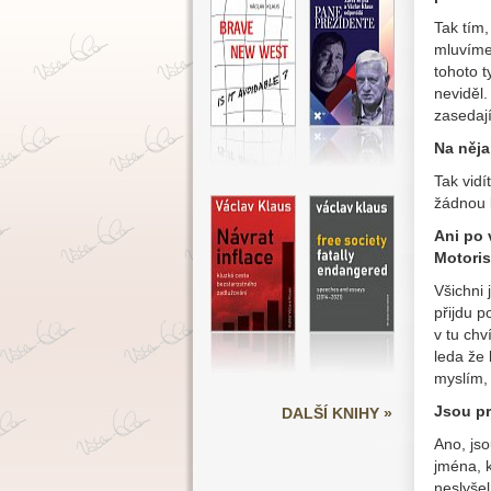
Tak tím
mluvíme.
tohoto t
neviděl.
zasedají
Na něja
Tak vidí
žádnou 
Ani po 
Motoris
Všichni 
přijdu p
v tu chv
leda že 
myslím, 
Jsou pr
DALŠÍ KNIHY »
Ano, jso
jména, k
neslyše