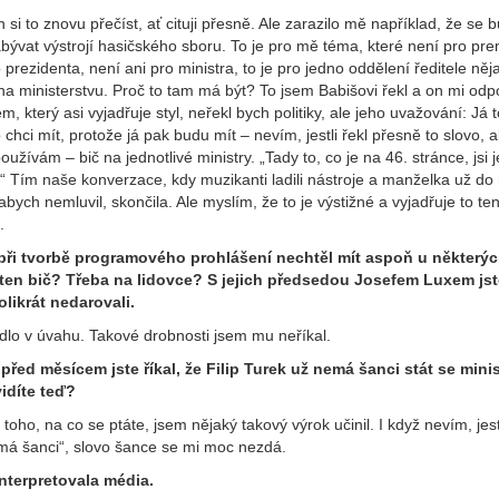
 si to znovu přečíst, ať cituji přesně. Ale zarazilo mě například, že se 
bývat výstrojí hasičského sboru. To je pro mě téma, které není pro pre
 prezidenta, není ani pro ministra, to je pro jedno oddělení ředitele ně
a ministerstvu. Proč to tam má být? To jsem Babišovi řekl a on mi od
, který asi vyjadřuje styl, neřekl bych politiky, ale jeho uvažování: Já 
chci mít, protože já pak budu mít – nevím, jestli řekl přesně to slovo, a
oužívám – bič na jednotlivé ministry. „Tady to, co je na 46. stránce, jsi j
.“ Tím naše konverzace, kdy muzikanti ladili nástroje a manželka už do
 abych nemluvil, skončila. Ale myslím, že to je výstižné a vyjadřuje to te
m.
 při tvorbě programového prohlášení nechtěl mít aspoň u některý
 ten bič? Třeba na lidovce? S jejich předsedou Josefem Luxem jste
olikrát nedarovali.
dlo v úvahu. Takové drobnosti jsem mu neříkal.
před měsícem jste říkal, že Filip Turek už nemá šanci stát se mini
vidíte teď?
toho, na co se ptáte, jsem nějaký takový výrok učinil. I když nevím, jest
emá šanci“, slovo šance se mi moc nezdá.
interpretovala média.