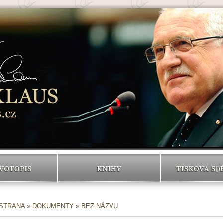
VOTOPIS
KNIHY
TISKOVÁ SD
 STRANA
»
DOKUMENTY
» BEZ NÁZVU