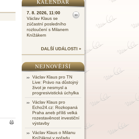
KALENDÁŘ
7. 8. 2026, 11:00
Václav Klaus se
zúčastní posledního
rozloučení s Milanem
Knížákem
DALŠÍ UDÁLOSTI »
NEJNOVĚJŠÍ
Václav Klaus pro TN
Live: Právo na důstojný
život je nesmysl a
progresivistická úchylka
Václav Klaus pro
Echo24.cz: Rozkopaná
Praha aneb příliš velká
rozestavěnost investiční
výstavby
Václav Klaus o Milanu
Knížákovi v pořadu