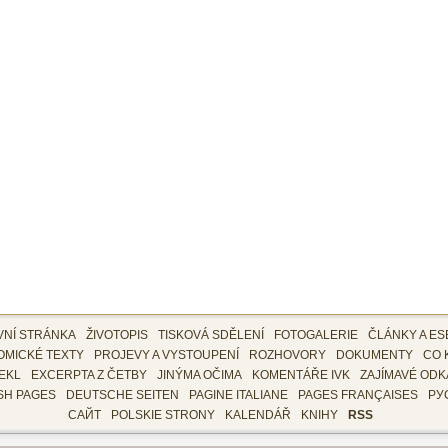
VNÍ STRÁNKA
ŽIVOTOPIS
TISKOVÁ SDĚLENÍ
FOTOGALERIE
ČLÁNKY A ES
OMICKÉ TEXTY
PROJEVY A VYSTOUPENÍ
ROZHOVORY
DOKUMENTY
CO 
EKL
EXCERPTA Z ČETBY
JINÝMA OČIMA
KOMENTÁŘE IVK
ZAJÍMAVÉ ODK
SH PAGES
DEUTSCHE SEITEN
PAGINE ITALIANE
PAGES FRANÇAISES
РУ
САЙТ
POLSKIE STRONY
KALENDÁŘ
KNIHY
RSS