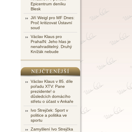
Epicentrum deníku
Blesk
Jiří Weigl pro MF Dnes:
Proč kritizovat Ústavní
soud
Václav Klaus pro
PrahaIN: Jeho hlas je
nenahraditelný. Druhý
Knížák nebude
NEJČTENĚJŠÍ
Václav Klaus v 85. díle
pořadu XTV: Pane
prezidente! o
důsledcích domácího
střetu o účast v Ankaře
Ivo Strejček: Sport v
politice a politika ve
sportu
Zamyšlení Ivo Strejčka