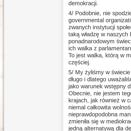
demokracji.
4/ Podobnie, nie spodz
governmental organizati
zwanych instytucji społ
taką władzę w naszych k
ponadnarodowym świecie
ich walka z parlamentar
To jest walka, którą w 
częściej.
5/ My żyliśmy w świecie
długo i dlatego uważal
jako warunek wstępny d
Obecnie, nie jestem teg
krajach, jak również w c
niemal całkowita wolnoś
nieprawdopodobna mani
zmieniła się w mediokrac
jedną alternatywą dla d