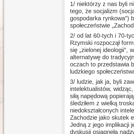
1/ niektórzy z nas byli 
tego, że socjalizm (soc
gospodarka rynkowa”) b
społeczeństwie „Zachod
2/ od lat 60-tych i 70-t
Rzymski rozpoczął form
się „zielonej ideologii”
alternatywę do tradycyjn
oczach to przedstawia 
ludzkiego społeczeństwa 
3/ ludzie, jak ja, byli 
intelektualistów, widzą
siłą napędową popieraj
śledziłem z wielką tros
niedokształconych intelek
Zachodzie jako skutek e
Jedną z jego implikacji 
dyskusji osiągnęła nadz