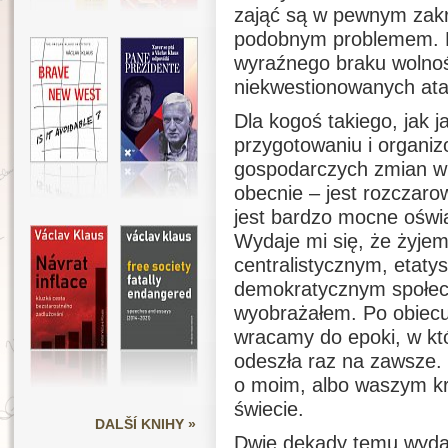
zająć są w pewnym zak
podobnym problemem. K
wyraźnego braku wolnoś
niekwestionowanych at
Dla kogoś takiego, jak j
przygotowaniu i organiz
gospodarczych zmian w 
obecnie – jest rozczaro
jest bardzo mocne oświa
Wydaje mi się, że żyjem
centralistycznym, etaty
demokratycznym społecz
wyobrażałem. Po obiecu
wracamy do epoki, w któr
odeszła raz na zawsze. 
o moim, albo waszym kr
świecie.
DALŠÍ KNIHY »
Dwie dekady temu wydaw