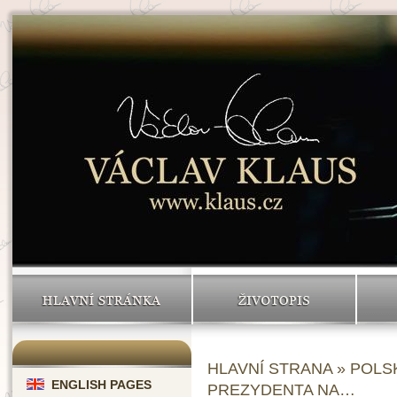
HLAVNÍ STRÁNKA
ŽIVOTOPIS
HLAVNÍ STRANA
»
POLS
ENGLISH PAGES
PREZYDENTA NA…