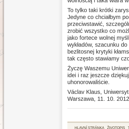
wolnością i taka wiara 
To tylko taki krótki zar
Jedyne co chciałbym pod
przeciwstawić, szczegól
zrobić wszystko co moż
jako fortece wolnej myśl
wykładów, szacunku do
bezlitosnej krytyki kłams
tak często stawiamy cz
Życzę Waszemu Uniwersy
idei i raz jeszcze dzięk
uhonorowaliście.
Václav Klaus, Uniwersy
Warszawa, 11. 10. 201
HLAVNÍ STRÁNKA
ŽIVOTOPIS