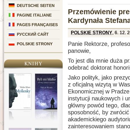
DEUTSCHE SEITEN
Przemówienie pre
PAGINE ITALIANE
Kardynała Stefan
PAGES FRANÇAISES
POLSKIE STRONY
, 6. 12. 
РУССКИЙ САЙТ
Panie Rektorze, profeso
POLSKIE STRONY
panowie,
To jest dla mnie duża pr
KNIHY
odebrać doktorat honor
Jako polityk, jako prez
z oficjalną wizytą w Wa
Ekonomicznej w Pradze
instytucji naukowych i un
główny powód tego, dla
sposobność, by zwrócić
akademickiego audytori
zainteresowaniem stanow