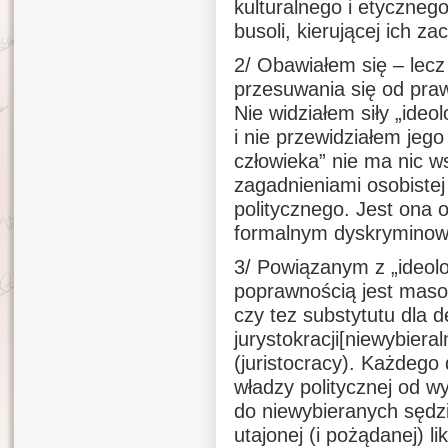
kulturalnego i etyczneg
busoli, kierującej ich z
2/ Obawiałem się – lecz
przesuwania się od pra
Nie widziałem siły „ideo
i nie przewidziałem jego
człowieka” nie ma nic w
zagadnieniami osobistej
politycznego. Jest ona 
formalnym dyskryminowan
3/ Powiązanym z „ideolo
poprawnością jest masow
czy tez substytutu dla d
jurystokracji[niewybiera
(juristocracy). Każdego
władzy politycznej od wy
do niewybieranych sędzió
utajonej (i pożądanej) li