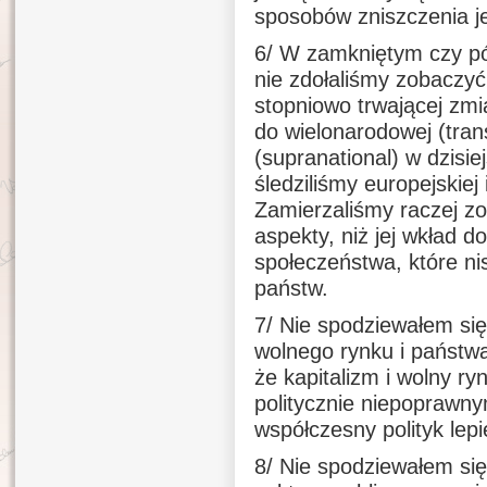
sposobów zniszczenia je
6/ W zamkniętym czy p
nie zdołaliśmy zobaczyć
stopniowo trwającej zm
do wielonarodowej (tran
(supranational) w dzisi
śledziliśmy europejskiej
Zamierzaliśmy raczej zob
aspekty, niż jej wkład d
społeczeństwa, które n
państw.
7/ Nie spodziewałem się 
wolnego rynku i państw
że kapitalizm i wolny r
politycznie niepoprawny
współczesny polityk lepi
8/ Nie spodziewałem się