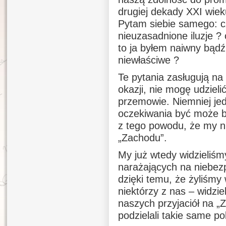
drugiej dekady XXI wie
Pytam siebie samego: cz
nieuzasadnione iluzje ? 
to ja byłem naiwny bądź
niewłaściwe ?
Te pytania zasługują na
okazji, nie mogę udzieli
przemowie. Niemniej je
oczekiwania być może by
z tego powodu, że my n
„Zachodu”.
My już wtedy widzieliśm
narażających na niebezp
dzięki temu, że żyliśmy
niektórzy z nas – widziel
naszych przyjaciół na „Z
podzielali takie same po