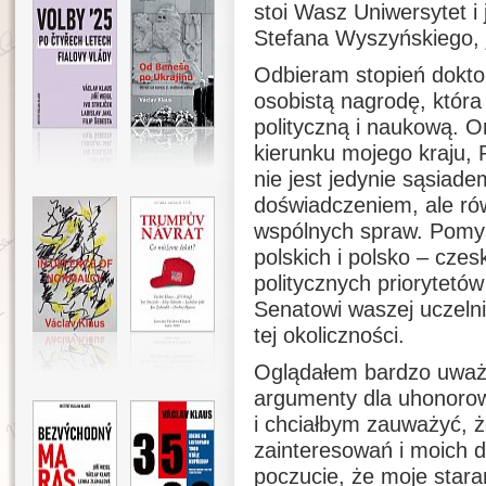
stoi Wasz Uniwersytet i
Stefana Wyszyńskiego, j
Odbieram stopień dokto
osobistą nagrodę, która
polityczną i naukową. O
kierunku mojego kraju, 
nie jest jedynie sąsia
doświadczeniem, ale ró
wspólnych spraw. Pomyś
polskich i polsko – cze
politycznych priorytetó
Senatowi waszej uczelni
tej okoliczności.
Oglądałem bardzo uważn
argumenty dla uhonoro
i chciałbym zauważyć, 
zainteresowań i moich d
poczucie, że moje staran