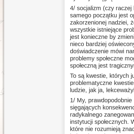
4/ socjalizm (czy racze
samego początku jest o
zakorzenionej nadziei, 
wszystkie istniejące pro
jest konieczne by zmien
nieco bardziej oświeco
doświadczenie mówi na
problemy społeczne mo
społeczną jest tragicz
To są kwestie, których 
problematyczne kwestie 
ludzie, jak ja, lekceważyl
1/ My, prawdopodobnie n
sięgających konsekwencj
radykalnego zanegowania
instytucji społecznych. 
które nie rozumieją zna