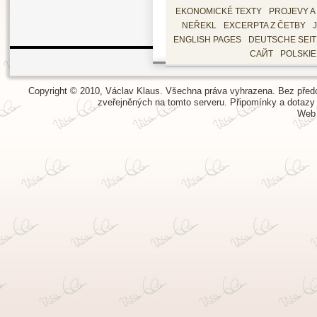
EKONOMICKÉ TEXTY
PROJEVY A
NEŘEKL
EXCERPTA Z ČETBY
ENGLISH PAGES
DEUTSCHE SEI
САЙТ
POLSKI
Copyright © 2010, Václav Klaus. Všechna práva vyhrazena. Bez předch
zveřejněných na tomto serveru.
Připomínky a dotazy
Web