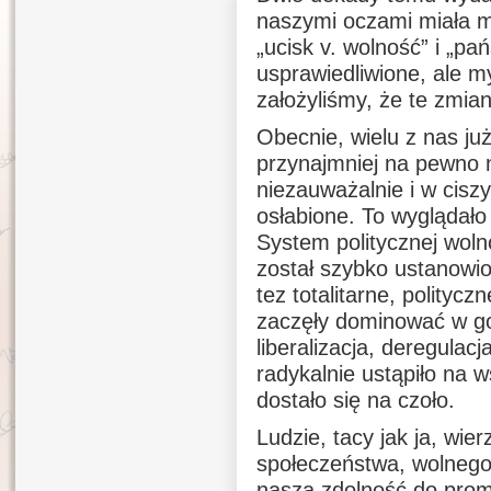
naszymi oczami miała m
„ucisk v. wolność” i „pa
usprawiedliwione, ale m
założyliśmy, że te zmia
Obecnie, wielu z nas ju
przynajmniej na pewno n
niezauważalnie i w ciszy
osłabione. To wyglądało
System politycznej woln
został szybko ustanowio
tez totalitarne, polityc
zaczęły dominować w go
liberalizacja, deregula
radykalnie ustąpiło na w
dostało się na czoło.
Ludzie, tacy jak ja, wie
społeczeństwa, wolnego 
naszą zdolność do promo