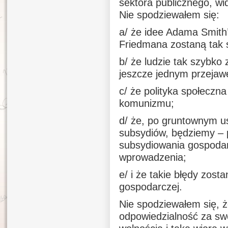
sektora publicznego, wid
Nie spodziewałem się:
a/ że idee Adama Smith’
Friedmana zostaną tak 
b/ że ludzie tak szybko
jeszcze jednym przejaw
c/ że polityka społeczna
komunizmu;
d/ że, po gruntownym us
subsydiów, będziemy – 
subsydiowania gospodar
wprowadzenia;
e/ i że takie błędy zost
gospodarczej.
Nie spodziewałem się, ż
odpowiedzialność za sw