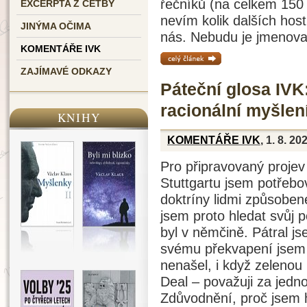
řečníků (na celkem 150 
EXCERPTA Z ČETBY
nevím kolik dalších host
JINÝMA OČIMA
nás. Nebudu je jmenovat
KOMENTÁŘE IVK
celý článek »
ZAJÍMAVÉ ODKAZY
Páteční glosa IVK:
racionální myšlení
KNIHY
KOMENTÁŘE IVK
, 1. 8. 20
Pro připravovaný proje
Stuttgartu jsem potřebo
doktríny lidmi způsoben
jsem proto hledat svůj p
byl v němčině. Pátral j
svému překvapení jsem 
nenašel, i když zelenou 
Deal – považuji za jedno
Zdůvodnění, proč jsem h