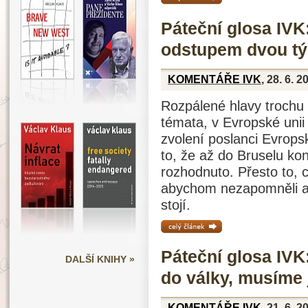
Páteční glosa IVK
odstupem dvou t
KOMENTÁŘE IVK
, 28. 6. 2
Rozpálené hlavy trochu 
témata, v Evropské unii
zvolení poslanci Evrops
to, že až do Bruselu k
rozhodnuto. Přesto to, c
abychom nezapomněli a
stojí.
celý článek »
Páteční glosa IVK
DALŠÍ KNIHY »
do války, musíme j
KOMENTÁŘE IVK
, 21. 6. 2