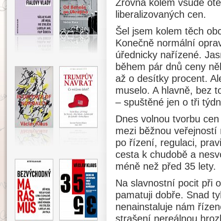
Zrovna kolem všude otev
liberalizovaných cen.
Šel jsem kolem těch obc
Konečně normální oprav
úřednicky nařízené. Jas
během pár dnů ceny něk
až o desítky procent. A
muselo. A hlavně, bez to
– spuštěné jen o tři týd
Dnes volnou tvorbu cen 
mezi běžnou veřejností 
po řízení, regulaci, prav
cesta k chudobě a nesvo
méně než před 35 lety.
Na slavnostní pocit při
pamatuji dobře. Snad ty
nenainstaluje nám řízen
strašení nereálnou hroz