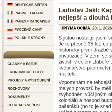
DEUTSCHE SEITEN
Ladislav Jakl: Ka
PAGINE ITALIANE
nejlepší a dlouhá 
PAGES FRANÇAISES
JINÝMA OČIMA
, 28. 1. 2026
РУССКИЙ САЙТ
S jistou nostalgií jsem 
POLSKIE STRONY
Je to přesně 35 let, c
historicky první dražbě
privatizace. V zemi se
živostí v celém „táboře 
ČLÁNKY A ESEJE
květinářství, papírnictv
EKONOMICKÉ TEXTY
majitele.
PROJEVY A VYSTOUPENÍ
Vzpomínám na tehdejší 
malých provozů by měli 
ROZHOVORY
zvýhodněni vůči jiným o
DOKUMENTY
koloniálů a hospod budo
CO KLAUS NEŘEKL
pašeráků (no to je snad 