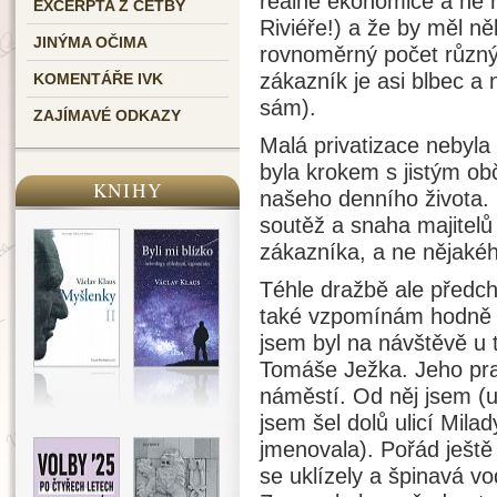
reálné ekonomice a ne 
EXCERPTA Z ČETBY
Riviéře!) a že by měl něk
JINÝMA OČIMA
rovnoměrný počet různý
zákazník je asi blbec a
KOMENTÁŘE IVK
sám).
ZAJÍMAVÉ ODKAZY
Malá privatizace nebyl
byla krokem s jistým o
KNIHY
našeho denního života.
soutěž a snaha majitelů
zákazníka, a ne nějaké
Téhle dražbě ale předch
také vzpomínám hodně 
jsem byl na návštěvě u t
Tomáše Ježka. Jeho pra
náměstí. Od něj jsem (u
jsem šel dolů ulicí Mil
jmenovala). Pořád ještě
se uklízely a špinavá vo