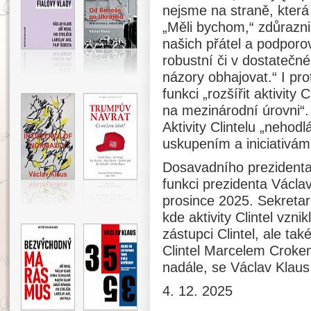
nejsme na straně, která 
„Měli bychom,“ zdůrazni
našich přátel a podporo
robustní či v dostatečn
názory obhajovat.“ I pr
funkci „rozšířit aktivity 
na mezinárodní úrovni“.
Aktivity Clintelu „nehod
uskupením a iniciativám
Dosavadního prezidenta
funkci prezidenta Václav
prosince 2025. Sekretari
kde aktivity Clintel vzni
zástupci Clintel, ale ta
Clintel Marcelem Crokem
nadále, se Václav Klaus
4. 12. 2025