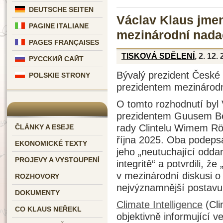
DEUTSCHE SEITEN
Václav Klaus jme
PAGINE ITALIANE
mezinárodní nadac
PAGES FRANÇAISES
TISKOVÁ SDĚLENÍ
, 2. 12.
РУССКИЙ САЙТ
Bývalý prezident České 
POLSKIE STRONY
prezidentem mezinárodní
O tomto rozhodnutí byl
prezidentem Guusem B
rady Clintelu Wimem Rö
ČLÁNKY A ESEJE
října 2025. Oba podeps
EKONOMICKÉ TEXTY
jeho „neutuchající odda
PROJEVY A VYSTOUPENÍ
integritě“ a potvrdili, ž
v mezinárodní diskusi o 
ROZHOVORY
nejvýznamnější postavu
DOKUMENTY
Climate Intelligence
(Cli
CO KLAUS NEŘEKL
objektivně informující 