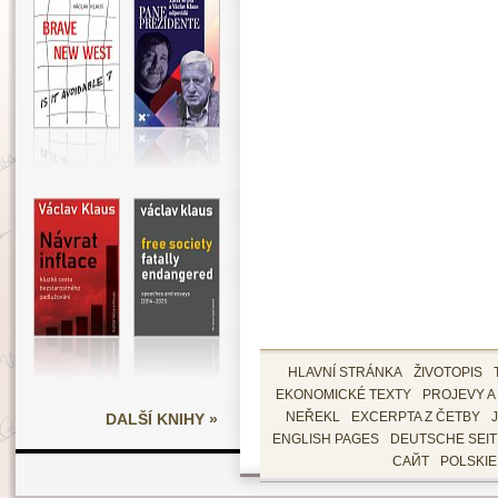
HLAVNÍ STRÁNKA
ŽIVOTOPIS
EKONOMICKÉ TEXTY
PROJEVY A
DALŠÍ KNIHY »
NEŘEKL
EXCERPTA Z ČETBY
ENGLISH PAGES
DEUTSCHE SEI
САЙТ
POLSKI