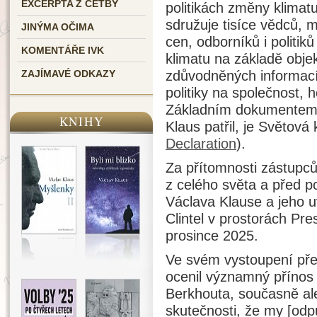
EXCERPTA Z ČETBY
politikách změny klimat
sdružuje tisíce vědců, m
JINÝMA OČIMA
cen, odborníků i politik
KOMENTÁŘE IVK
klimatu na základě obje
zdůvodněných informací.
ZAJÍMAVÉ ODKAZY
politiky na společnost, 
Základním dokumentem, 
KNIHY
Klaus patřil, je Světová 
Declaration
).
Za přítomnosti zástupců
z celého světa a před p
Václava Klause a jeho 
Clintel v prostorách Pr
prosince 2025.
Ve svém vystoupení pře
ocenil významný přínos 
Berkhouta, současně ale
skutečnosti, že my [odpů