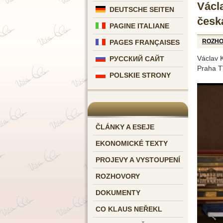
Václ
DEUTSCHE SEITEN
česk
PAGINE ITALIANE
ROZH
PAGES FRANÇAISES
Václav K
РУССКИЙ САЙТ
Praha T
POLSKIE STRONY
ČLÁNKY A ESEJE
EKONOMICKÉ TEXTY
PROJEVY A VYSTOUPENÍ
ROZHOVORY
DOKUMENTY
CO KLAUS NEŘEKL