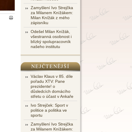
Zamyšlení Ivo Strejčka
za Milanem Knížákem:
Milan Knížák z mého
zápisníku
Odešel Milan Knížák,
všestranná osobnost i
blízký spolupracovník
našeho institutu
NEJČTENĚJŠÍ
Václav Klaus v 85. díle
pořadu XTV: Pane
prezidente! o
důsledcích domácího
střetu o účast v Ankaře
Ivo Strejček: Sport v
politice a politika ve
sportu
Zamyšlení Ivo Strejčka
za Milanem Knížákem: