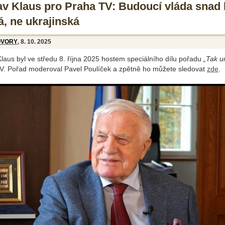
av Klaus pro Praha TV: Budoucí vláda snad
á, ne ukrajinská
OVORY
, 8. 10. 2025
laus byl ve středu 8. října 2025 hostem speciálního dílu pořadu
„Tak ur
V. Pořad moderoval Pavel Poulíček a zpětně ho můžete sledovat
zde
.