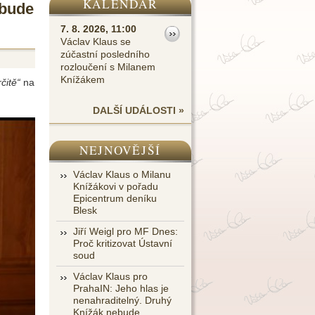
KALENDÁŘ
 bude
7. 8. 2026, 11:00
Václav Klaus se
zúčastní posledního
rozloučení s Milanem
Knížákem
čitě“
na
DALŠÍ UDÁLOSTI »
NEJNOVĚJŠÍ
Václav Klaus o Milanu
Knížákovi v pořadu
Epicentrum deníku
Blesk
Jiří Weigl pro MF Dnes:
Proč kritizovat Ústavní
soud
Václav Klaus pro
PrahaIN: Jeho hlas je
nenahraditelný. Druhý
Knížák nebude