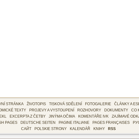
VNÍ STRÁNKA
ŽIVOTOPIS
TISKOVÁ SDĚLENÍ
FOTOGALERIE
ČLÁNKY A ES
OMICKÉ TEXTY
PROJEVY A VYSTOUPENÍ
ROZHOVORY
DOKUMENTY
CO 
EKL
EXCERPTA Z ČETBY
JINÝMA OČIMA
KOMENTÁŘE IVK
ZAJÍMAVÉ ODK
SH PAGES
DEUTSCHE SEITEN
PAGINE ITALIANE
PAGES FRANÇAISES
РУ
САЙТ
POLSKIE STRONY
KALENDÁŘ
KNIHY
RSS