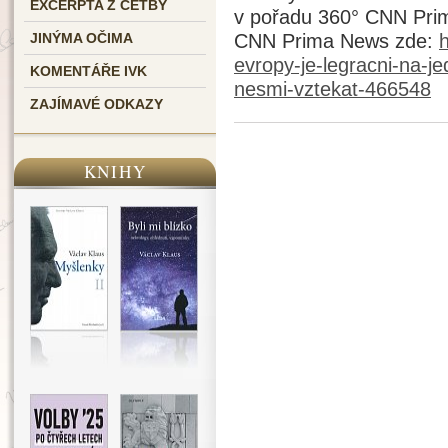
EXCERPTA Z ČETBY
v pořadu 360° CNN Pri
CNN Prima News zde:
h
JINÝMA OČIMA
evropy-je-legracni-na-j
KOMENTÁŘE IVK
nesmi-vztekat-466548
ZAJÍMAVÉ ODKAZY
KNIHY