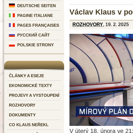
DEUTSCHE SEITEN
Václav Klaus v p
PAGINE ITALIANE
ROZHOVORY
, 19. 2. 2025
PAGES FRANÇAISES
РУССКИЙ САЙТ
POLSKIE STRONY
ČLÁNKY A ESEJE
EKONOMICKÉ TEXTY
PROJEVY A VYSTOUPENÍ
ROZHOVORY
DOKUMENTY
CO KLAUS NEŘEKL
V úterý 18. února ve 21