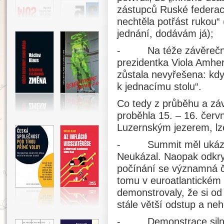
zástupců Ruské federace,
nechtěla potřást rukou“
jednání, dodávám já);
- Na téže závěrečné t
prezidentka Viola Amher
zůstala nevyřešena: kdy
k jednacímu stolu“.
Co tedy z průběhu a záv
proběhla 15. – 16. čer
Luzernským jezerem, lz
- Summit měl ukázat 
Neukázal. Naopak odkry
počínání se významná čá
tomu v euroatlantickém 
demonstrovaly, že si od 
stále větší odstup a ne
- Demonstrace silné 