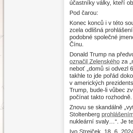
účastníky války, kteří 
Pod čarou:
Konec konců i v této sou
zcela odlišná prohlášení
podobné společné jmeno
Čínu.
Donald Trump na předvo
označil Zelenského
za „
neboť „domů si odvezl 6
takhle to jde pořád doko
v amerických prezident
Trump, bude-li vůbec zvo
počínat takto rozhodně.
Znovu se skandálně „vy
Stoltenberg
prohlášení
nukleární svaly…“. Je t
Ivo Strejček, 18. 6. 202