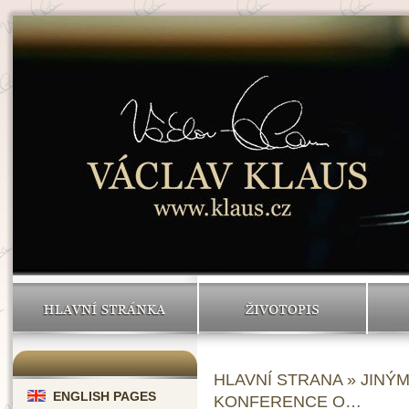
HLAVNÍ STRÁNKA
ŽIVOTOPIS
HLAVNÍ STRANA
»
JINÝ
ENGLISH PAGES
KONFERENCE O…