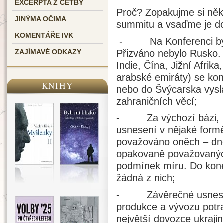
EXCERPTA Z ČETBY
Proč? Zopakujme si někt
JINÝMA OČIMA
summitu a vsaďme je do 
KOMENTÁŘE IVK
- Na Konferenci bylo 
Přizváno nebylo Rusko. 
ZAJÍMAVÉ ODKAZY
Indie, Čína, Jižní Afrika
arabské emiráty) se kon
KNIHY
nebo do Švýcarska vysl
zahraničních věcí;
- Za výchozí bázi, kt
usnesení v nějaké formě
považováno oněch – dn
opakovaně považovaných
podmínek míru. Do kon
žádná z nich;
- Závěrečné usnesení
produkce a vývozu potra
největší dovozce ukrajin