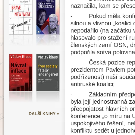
naznačila, kam se přeso
- Pokud měla konferen
silnou a vlivnou „koalici
nepodařilo (na začátku 
hlasovalo pro stažení r
členských zemí OSN, d
podpořila sotva polovina
- Česká pozice repr
prezidentem Pavlem potv
podřízenost) naší součas
antiruské koalici;
- Základním předpok
byla její jednostranná z
předpojatost hlavních o
DALŠÍ KNIHY »
konference „o míru na 
uspokojivého řešení, neb
konfliktu sedět u jednoh