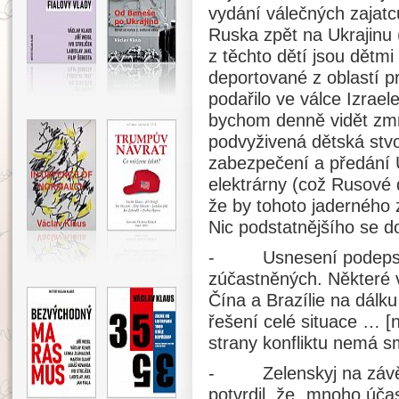
vydání válečných zajatc
Ruska zpět na Ukrajinu 
z těchto dětí jsou dětmi
deportované z oblastí p
podařilo ve válce Izra
bychom denně vidět zmr
podvyživená dětská stvo
zabezpečení a předání 
elektrárny (což Rusové 
že by tohoto jaderného z
Nic podstatnějšího se 
- Usnesení podepsala
zúčastněných. Některé
Čína a Brazílie na dálku
řešení celé situace … [
strany konfliktu nemá s
- Zelenskyj na závěr
potvrdil, že „mnoho úča