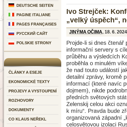
DEUTSCHE SEITEN
Ivo Strejček: Kon
PAGINE ITALIANE
„velký úspěch“, 
PAGES FRANÇAISES
JINÝMA OČIMA
, 18. 6. 2024
РУССКИЙ САЙТ
Projde-li si dnes čtená
POLSKIE STRONY
informační servery s cí
průběhu a výsledcích Ko
proběhla o minulém víke
že nad touto událostí j
ČLÁNKY A ESEJE
detailní zprávy, kromě 
EKONOMICKÉ TEXTY
informací (které navíc 
dojmem), nikde podrobn
PROJEVY A VYSTOUPENÍ
předních světových stát
ROZHOVORY
Zelenskij celou akci ozn
DOKUMENTY
k míru“. Pravda bude zř
organizovaná západní „k
CO KLAUS NEŘEKL
celosvětovou izolaci Ru