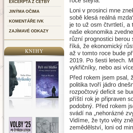
roce stejná.
EXCERPTA Z ČETBY
Loni v prosinci mne znekli
JINÝMA OČIMA
sobě klesá reálná mzda“.
KOMENTÁŘE IVK
je to už osm čtvrtletí, a
naše ekonomika zvedne 
ZAJÍMAVÉ ODKAZY
různí prognostici berou 
říká, že ekonomický růst
KNIHY
až v tomto roce bude p
2019. Po šesti letech. M
vykřičníky, nebo asi více
Před rokem jsem psal, ž
politika tvoří jádro dne
rozpočtový deficit se bu
příští rok je připraven 
podobný. Před rokem js
svádí na „nehorázné zvy
Vidíme, že tyto věty zně
zemědělství, loni od min