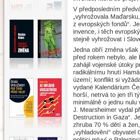
V předposledním předvá
„vyhrožovala Maďarsku,
z evropských fondů“. Je 
invence, i těch evropský
stejně vyhrožovat i Slo
Jedna obří změna však n
před rokem nebylo, ale b
zahájil vojenské útoky 
radikálnímu hnutí Hamás
území; konflikt si vyžád
vydané Kalendárium Čes
horší, netrvá to jen tři 
minimálně o jednu nulu 
J. Mearsheimer vydal př
Destruction in Gaza“. Je
zhruba 70 % dětí a žen,
„vyhladovění“ obyvatel G
politici mluví o Palesti