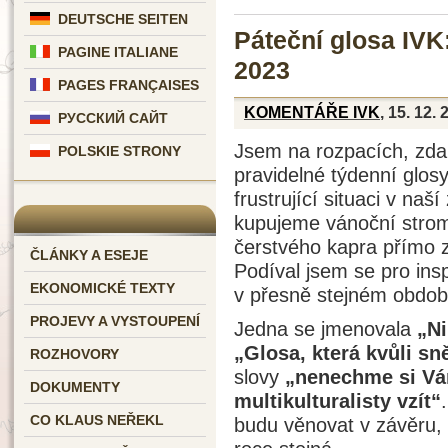
DEUTSCHE SEITEN
Páteční glosa IVK
PAGINE ITALIANE
2023
PAGES FRANÇAISES
KOMENTÁŘE IVK
, 15. 12.
РУССКИЙ САЙТ
Jsem na rozpacích, zda
POLSKIE STRONY
pravidelné týdenní glos
frustrující situaci v naš
kupujeme vánoční stro
čerstvého kapra přímo z
ČLÁNKY A ESEJE
Podíval jsem se pro ins
EKONOMICKÉ TEXTY
v přesně stejném obdob
PROJEVY A VYSTOUPENÍ
Jedna se jmenovala
„Ni
„Glosa, která kvůli s
ROZHOVORY
slovy
„nenechme si Ván
DOKUMENTY
multikulturalisty vzít“
CO KLAUS NEŘEKL
budu věnovat v závěru, s