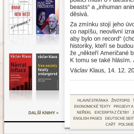
beasts“ a „inhuman anima
děsivá.
Za zmínku stojí jeho úvo
co napíšu, neovlivní izr
aby bylo on record“ (ch
historiky, kteří se bud
že „někteří Američané by
K tomu se také hlásím. A
Václav Klaus, 14. 12. 2
HLAVNÍ STRÁNKA
ŽIVOTOPIS
EKONOMICKÉ TEXTY
PROJEVY A
DALŠÍ KNIHY »
NEŘEKL
EXCERPTA Z ČETBY
ENGLISH PAGES
DEUTSCHE SEI
САЙТ
POLSKI