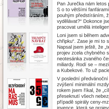
Pan Jurečka nám letos 
S o to většími fanfárami
pouhým předstíráním, ž
vydělávat?“ Dokonce jse
pracovat umělá intelige
Loni jsem si během adve
chřipku“. Zase je mi to
Napsal jsem ještě, že „
projev zcela chybného s
neotesánka zvaného česk
miliardy. Rodí se – mez
a Kubekové. To už pacien
V poslední předvánoční 
zvýšení minimální mzdy“
rokem jsem říkal, že „cí
přeseknutí všech nebezp
případě spirály ceny-m
invence, která se proje