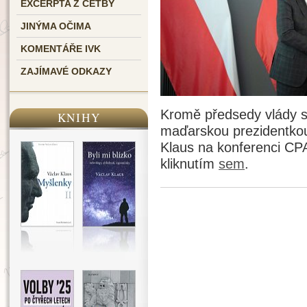
EXCERPTA Z ČETBY
JINÝMA OČIMA
KOMENTÁŘE IVK
ZAJÍMAVÉ ODKAZY
Kromě předsedy vlády se
KNIHY
maďarskou prezidentkou 
Klaus na konferenci CP
kliknutím
sem
.