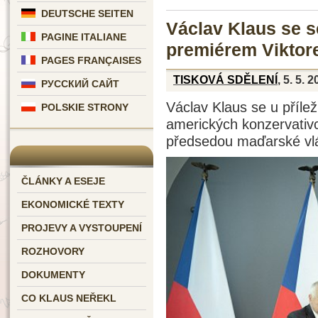
DEUTSCHE SEITEN
Václav Klaus se 
PAGINE ITALIANE
premiérem Vikto
PAGES FRANÇAISES
TISKOVÁ SDĚLENÍ
, 5. 5. 
РУССКИЙ САЙТ
Václav Klaus se u přílež
POLSKIE STRONY
amerických konzervativ
předsedou maďarské vl
ČLÁNKY A ESEJE
EKONOMICKÉ TEXTY
PROJEVY A VYSTOUPENÍ
ROZHOVORY
DOKUMENTY
CO KLAUS NEŘEKL