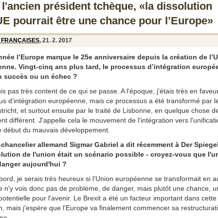
l'ancien président tchèque, «la dissolution
'UE pourrait être une chance pour l’Europe»
 FRANÇAISES
, 21. 2. 2017
nnée l’Europe marque le 25e anniversaire depuis la création de l’
nne. Vingt-cinq ans plus tard, le processus d’intégration europ
un succès ou un échec ?
is pas très content de ce qui se passe. A l'époque, j'étais très en faveu
s d’intégration européenne, mais ce processus a été transformé par le
richt, et surtout ensuite par le traité de Lisbonne, en quelque chose d
nt différent. J'appelle cela le mouvement de l'intégration vers l'unificati
 le début du mauvais développement.
-chancelier allemand Sigmar Gabriel a dit récemment à Der Spiege
olution de l'union était un scénario possible - croyez-vous que l'u
danger aujourd'hui ?
bord, je serais très heureux si l’Union européenne se transformait en a
e n'y vois donc pas de problème, de danger, mais plutôt une chance, 
 potentielle pour l'avenir. Le Brexit a été un facteur important dans cette
n, mais j'espère que l'Europe va finalement commencer sa restructurat
me.