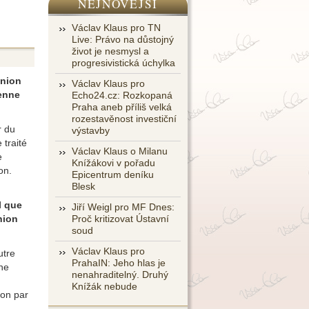
NEJNOVĚJŠÍ
Václav Klaus pro TN
Live: Právo na důstojný
život je nesmysl a
progresivistická úchylka
Union
Václav Klaus pro
éenne
Echo24.cz: Rozkopaná
Praha aneb příliš velká
rozestavěnost investiční
r du
výstavby
 traité
Václav Klaus o Milanu
e
Knížákovi v pořadu
on.
Epicentrum deníku
Blesk
l que
Jiří Weigl pro MF Dnes:
nion
Proč kritizovat Ústavní
soud
Václav Klaus pro
utre
PrahaIN: Jeho hlas je
une
nenahraditelný. Druhý
Knížák nebude
ion par