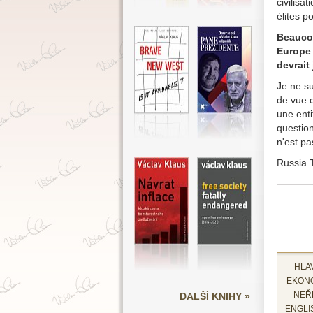
civilisa
élites p
Beaucou
Europe 
devrait 
Je ne su
de vue 
une enti
question
n'est pa
Russia T
HLA
EKON
DALŠÍ KNIHY »
NEŘ
ENGLI