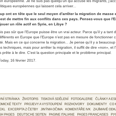
tion européenne. Je ne suis pas quelqu'un qui accuse les migrants, j'ac
olitiques européennes qui laissent cela arriver...
p ont en tête que le seul moyen d'arrêter la migration de masse 
est de mettre fin aux conflits dans ces pays. Pensez-vous que l'
jouer un rôle actif en Syrie, en Libye ?
is pas sûr que l'Europe puisse être un vrai acteur. Parce qu'il y a tant 
différents en Europe que l’Europe n’est pas en mesure de fonctionner
té. Mais en ce qui concerne la migration... Je pense qu'il y a beaucoup
s techniques, mais pour arrêter la migration, il suffit de dire «non», et 
s prête à le dire. C’est la question principale et le problème principal.
oday, 16 février 2017.
VNÍ STRÁNKA
ŽIVOTOPIS
TISKOVÁ SDĚLENÍ
FOTOGALERIE
ČLÁNKY A ES
OMICKÉ TEXTY
PROJEVY A VYSTOUPENÍ
ROZHOVORY
DOKUMENTY
CO 
EKL
EXCERPTA Z ČETBY
JINÝMA OČIMA
KOMENTÁŘE IVK
ZAJÍMAVÉ ODK
SH PAGES
DEUTSCHE SEITEN
PAGINE ITALIANE
PAGES FRANÇAISES
РУ