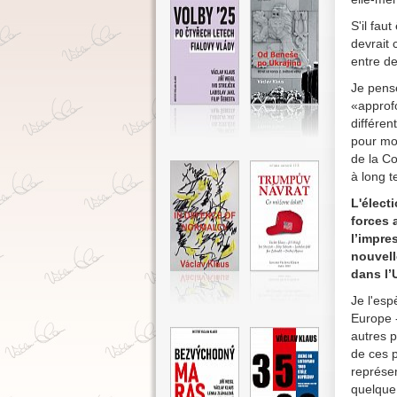
S'il fau
devrait 
entre de
Je pense
«approfo
différen
pour moi
de la C
à long t
L'élect
forces 
l’impre
nouvell
dans l’
Je l'es
Europe 
autres p
de ces p
représe
quelque 