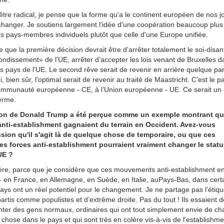
t être radical, je pense que la forme qu'a le continent européen de nos j
changer. Je soutiens largement l'idée d'une coopération beaucoup plus 
s pays-membres individuels plutôt que celle d'une Europe unifiée.
 que la première décision devrait être d'arrêter totalement le soi-disan
ndissement» de l’UE, arrêter d’accepter les lois venant de Bruxelles d
ts pays de l’UE. Le second rêve serait de revenir en arrière quelque par
, bien sûr, l'optimal serait de revenir au traité de Maastricht. C’est le 
ommunauté européenne - CE, à l’Union européenne - UE. Ce serait un o
erme.
ion de Donald Trump a été perçue comme un exemple montrant qu
anti-establishment gagnaient du terrain en Occident. Avez-vous
ssion qu'il s'agit là de quelque chose de temporaire, ou que ces
es forces anti-establishment pourraient vraiment changer le stat
UE ?
père, parce que je considère que ces mouvements anti-establishment e
- en France, en Allemagne, en Suède, en Italie, auPays-Bas, dans cert
ays ont un réel potentiel pour le changement. Je ne partage pas l’étiq
artis comme populistes et d’extrême droite. Pas du tout ! Ils essaient d
nter des gens normaux, ordinaires qui ont tout simplement envie de c
chose dans le pays et qui sont très en colère vis-à-vis de l'establishme