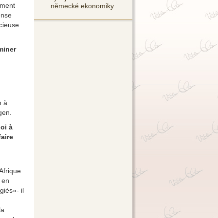
ement
německé ekonomiky
ense
ncieuse
miner
n à
ngen.
oi à
faire
Afrique
s en
giés»- il
la