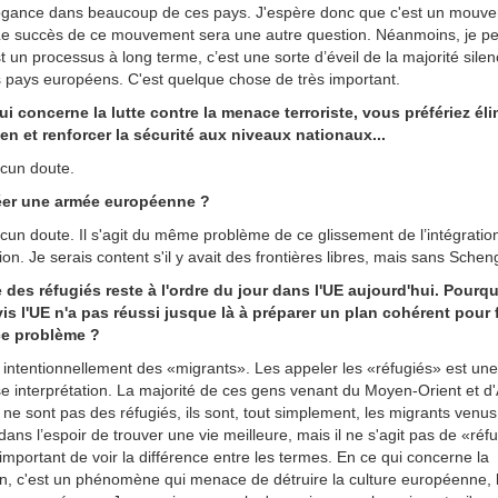
ogance dans beaucoup de ces pays. J'espère donc que c'est un mouv
. Le succès de ce mouvement sera une autre question. Néanmoins, je p
t un processus à long terme, c’est une sorte d’éveil de la majorité sile
s pays européens. C'est quelque chose de très important.
ui concerne la lutte contre la menace terroriste, vous préfériez éli
n et renforcer la sécurité aux niveaux nationaux...
cun doute.
créer une armée européenne ?
un doute. Il s'agit du même problème de ce glissement de l’intégratio
ation. Je serais content s'il y avait des frontières libres, mais sans Sche
e des réfugiés reste à l'ordre du jour dans l'UE aujourd'hui. Pourqu
vis l'UE n'a pas réussi jusque là à préparer un plan cohérent pour 
ce problème ?
 intentionnellement des «migrants». Les appeler les «réfugiés» est une
 interprétation. La majorité de ces gens venant du Moyen-Orient et d'
ne sont pas des réfugiés, ils sont, tout simplement, les migrants venu
ans l’espoir de trouver une vie meilleure, mais il ne s'agit pas de «réfu
 important de voir la différence entre les termes. En ce qui concerne la
on, c'est un phénomène qui menace de détruire la culture européenne, 