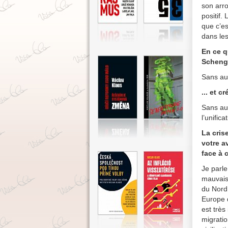
son arr
positif
que c’es
dans le
En ce q
Schenge
Sans au
... et 
Sans auc
l’unific
La cris
votre a
face à 
Je parle
mauvaise
du Nord 
Europe d
est très
migrati