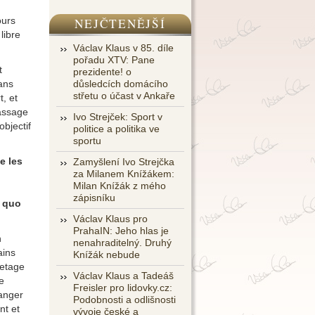
ours
NEJČTENĚJŠÍ
libre
Václav Klaus v 85. díle
pořadu XTV: Pane
t
prezidente! o
ans
důsledcích domácího
střetu o účast v Ankaře
t, et
passage
Ivo Strejček: Sport v
bjectif
politice a politika ve
sportu
e les
Zamyšlení Ivo Strejčka
za Milanem Knížákem:
Milan Knížák z mého
zápisníku
u quo
Václav Klaus pro
PrahaIN: Jeho hlas je
n
nenahraditelný. Druhý
ains
Knížák nebude
uetage
Václav Klaus a Tadeáš
e
Freisler pro lidovky.cz:
hanger
Podobnosti a odlišnosti
nt et
vývoje české a