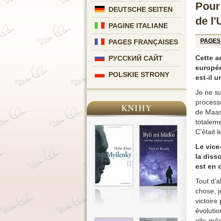
Pour 
DEUTSCHE SEITEN
de l
PAGINE ITALIANE
PAGES
PAGES FRANÇAISES
Cette a
РУССКИЙ САЙТ
europée
POLSKIE STRONY
est-il 
Je ne su
processu
KNIHY
de Maast
totaleme
C'était
Le vice
la diss
est en 
Tout d’a
chose, j
victoire
évolutio
elle-mê