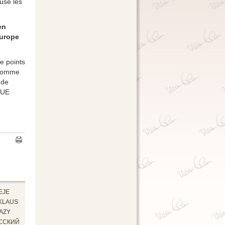
cuse les
en
Europe
de points
 comme
 de
l'UE
EJE
KLAUS
AZY
ССКИЙ