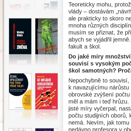
Teoreticky mohu, protož
vlády – dostávám „návr
ale prakticky to skoro 
mnoha různých disciplí
musím se přiznat, že p
abych se vyjádřil jemně
fakult a škol.
Do jaké míry množstv
souvisí s vysokým poč
škol samotných? Pro
Nepochybně to souvisí, 
k navazujícímu nárůstu 
obrovské zvýšení počtu
měl a mám i teď hrůzu. 
jisté míry vyčerpal, na
počtu studijních oborů,
nemá. Nevím, jak tomu b
nedávno profesora v ob