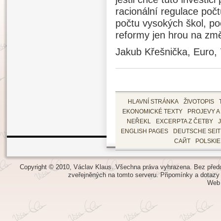
racionální regulace počt
počtu vysokých škol, po
reformy jen hrou na zm
Jakub Křešnička, Euro,
HLAVNÍ STRÁNKA
ŽIVOTOPIS
EKONOMICKÉ TEXTY
PROJEVY A
NEŘEKL
EXCERPTA Z ČETBY
ENGLISH PAGES
DEUTSCHE SEI
САЙТ
POLSKI
Copyright © 2010, Václav Klaus. Všechna práva vyhrazena. Bez předch
zveřejněných na tomto serveru.
Připomínky a dotazy
Web