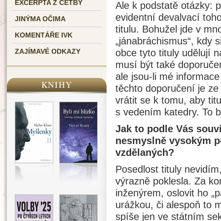
EXCERPTA Z ČETBY
Ale k podstatě otázky: 
evidentní devalvací to
JINÝMA OČIMA
titulu. Bohužel jde v m
KOMENTÁŘE IVK
„jánabráchismus“, kdy 
obce tyto tituly udělují
ZAJÍMAVÉ ODKAZY
musí být také doporučen
ale jsou-li mé informac
KNIHY
těchto doporučení je ze
vrátit se k tomu, aby tit
s vedením katedry. To b
Jak to podle Vás souvi
nesmyslně vysokým p
vzdělaných?
Posedlost tituly nevidím
výrazně poklesla. Za kom
inženýrem, oslovit ho „
urážkou, či alespoň to 
spíše jen ve státním se