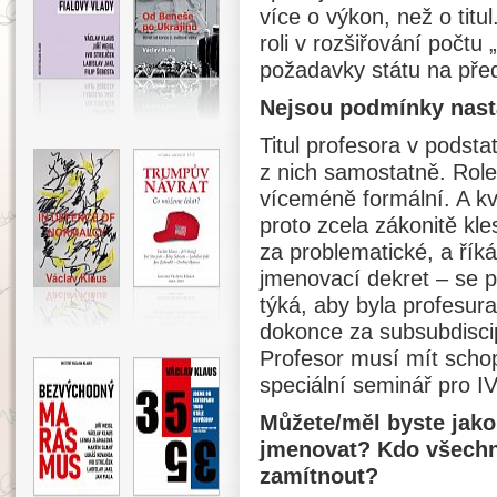
více o výkon, než o titu
roli v rozšiřování počtu
požadavky státu na pře
Nejsou podmínky nasta
Titul profesora v podsta
z nich samostatně. Role 
víceméně formální. A kv
proto zcela zákonitě kle
za problematické, a řík
jmenovací dekret – se p
týká, aby byla profesura
dokonce za subsubdiscip
Profesor musí mít schopn
speciální seminář pro IV
Můžete/měl byste jako
jmenovat? Kdo všechn
zamítnout?