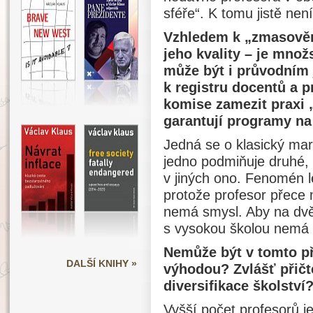
sféře“. K tomu jistě nen
Vzhledem k „zmasověn
jeho kvality – je mno
může být i průvodním 
k registru docentů a p
komise zamezit praxi „
garantují programy na
Jedná se o klasický marxi
jedno podmiňuje druhé, 
v jiných ono. Fenomén l
protože profesor přece m
nemá smysl. Aby na dvě 
s vysokou školou nemá 
Nemůže být v tomto př
DALŠÍ KNIHY »
výhodou? Zvlášť přičt
diversifikace školství
Vyšší počet profesorů j