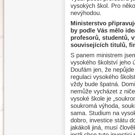
vysokých škol. Pro něko
nevýhodou.
Ministerstvo připravuj
by podle Vás mělo ide
profesorů, studentů, v
souvisejících titulů, 
S panem ministrem jsem
vysokého školství jeho 
Doufám jen, že nepůjde 
regulaci vysokého školst
vždy bude špatná. Domi
nemůže vycházet z ničeh
vysoké škole je „soukro
soukromá výhoda, soukr
sama. Studium na vysoké
dobro, investice státu do
jakákoli jiná, musí člo
jestli chce tuto investic