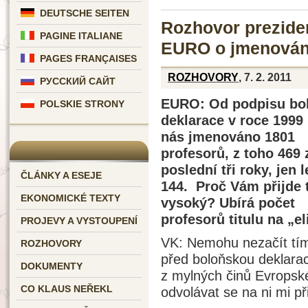
DEUTSCHE SEITEN
Rozhovor preziden
PAGINE ITALIANE
EURO o jmenování
PAGES FRANÇAISES
ROZHOVORY
, 7. 2. 2011
РУССКИЙ САЙТ
EURO: Od podpisu bo
POLSKIE STRONY
deklarace v roce 1999 
nás jmenováno 1801
profesorů, z toho 469 
poslední tři roky, jen 
ČLÁNKY A ESEJE
144. Proč Vám přijde 
EKONOMICKÉ TEXTY
vysoký? Ubírá počet
profesorů titulu na „e
PROJEVY A VYSTOUPENÍ
VK: Nemohu nezačít tím
ROZHOVORY
před boloňskou deklarací
DOKUMENTY
z mylných činů Evropské 
CO KLAUS NEŘEKL
odvolávat se na ni mi př