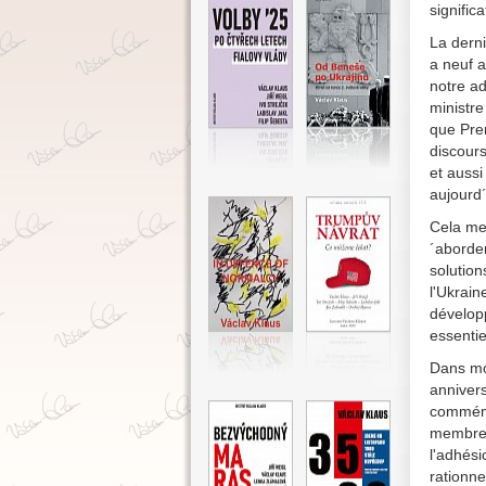
signific
La derni
a neuf 
notre ad
ministr
que Pre
discours
et auss
aujourd´
Cela me 
´aborde
solution
l'Ukrain
développ
essentie
Dans mo
annivers
commémo
membres
l'adhési
rationne