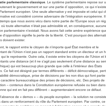
tie parlementaire classique
. Le système parlementaire repose sur 
outenant le gouvernement et sur une partie d´opposition, ce qui n'exist
Parlement européen. Une seule alternative y est imposée et celui qui 
rnative est considéré comme adversaire de l'intégration européenne. Il
gtemps que nous avons vécu dans notre partie de l'Europe sous un ré
e où toute alternative n'était pas admissible et, en conséquence, aucun
on parlementaire n'existait. Nous avons fait cette amère expérience qu
e d'opposition signifie la perte de la liberté. C'est pourquoi des alternat
es doivent exister.
t, le rapport entre le citoyen de n'importe quel État membre et le
tant de l'Union n'est pas un rapport standard entre un électeur et u
e qui le représente. Outre cela, il existe entre les citoyens de l'Union et 
tants une distance (et il ne s'agit pas seulement d'une distance au se
ique) qui est beaucoup plus grande que celle à l'intérieur des États
 Ce fait est désigné par termes différents – déficit démocratique, per
bilité démocratique, prise de décisions par les non élus qui font partie
 le caractère bureaucratique des prises de décisions, etc. Des projets de
tion – contenus dans la Constitution européenne refusée ou bien dans l
nne qui est en fait peu différent – augmenteraient encore ce défaut.
d'absence de « demos » – du peuple européen – la solution ne consist
s dans un renforcement du rôle du Parlement européen. Par contre, ce 