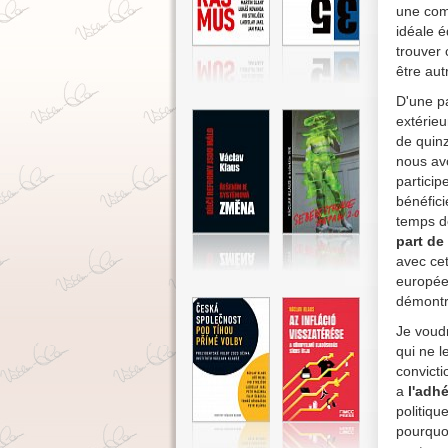
une com
idéale é
trouver 
être au
D'une pa
extérieu
de quin
nous avo
partici
bénéfic
temps d
part de
avec ce
europée
démontre
Je voudr
qui ne l
convicti
a
l'adh
politiqu
pourquo