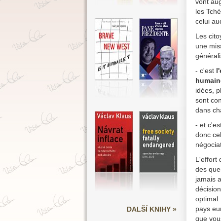
vont aug
les Tchè
celui au
Les cito
une miss
générali
- c'est
l
humaine
idées, p
sont con
dans ch
- et c'e
donc cel
négociat
L'effort
des ques
jamais a
décision
optimal.
pays eu
DALŠÍ KNIHY »
que vous