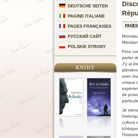
Disc
DEUTSCHE SEITEN
Répu
PAGINE ITALIANE
PAGES
PAGES FRANÇAISES
Monsieur
РУССКИЙ САЙТ
Mesdame
POLSKIE STRONY
Pour co
parler d
J'y ai é
KNIHY
plénière
avec leu
unique 
expérien
de prise
particul
Je viens
historiq
culture 
tchèque 
l'histoi