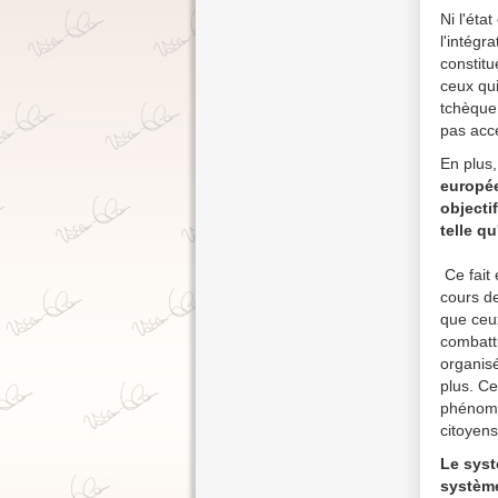
Ni l'éta
l'intégr
constitu
ceux qu
tchèque 
pas acc
En plus,
europée
objectif
telle q
Ce fait
cours d
que ceux
combattu
organisé
plus. Ce
phénomèn
citoyens
Le syst
système