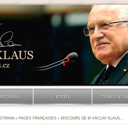
VOTOPIS
KNIHY
TISKOVÁ SD
 STRANA
»
PAGES FRANÇAISES
» DISCOURS DE M VÁCLAV KLAUS,…