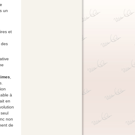
ne
ns un
ires et
s des
ative
ne
times
,
s.
tion
uable à
ait en
volution
 seul
onc non
ement de