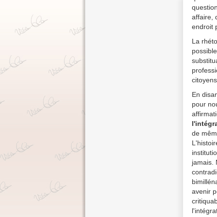
question
affaire,
endroit 
La rhéto
possible
substitu
professi
citoyen
En disan
pour nou
affirmat
l'intég
de même
L'histoi
institut
jamais. 
contradi
bimillén
avenir p
critiqua
l'intégr