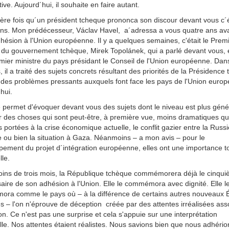
ative. Aujourd´hui, il souhaite en faire autant.
ère fois qu´un président tcheque prononca son discour devant vous c´éta
ans. Mon prédécesseur, Václav Havel, a´adressa a vous quatre ans av
hésion à l'Union européenne. Il y a quelques semaines, c'était le Prem
e du gouvernement tchèque, Mirek Topolánek, qui a parlé devant vous, 
mier ministre du pays présidant le Conseil de l'Union européenne. Dan
, il a traité des sujets concrets résultant des priorités de la Présidence
i des problèmes pressants auxquels font face les pays de l'Union euro
hui.
permet d'évoquer devant vous des sujets dont le niveau est plus génér
r des choses qui sont peut-être, à première vue, moins dramatiques qu
s portées à la crise économique actuelle, le conflit gazier entre la Russi
e ou bien la situation à Gaza. Néanmoins – a mon avis – pour le
ement du projet d´intégration européenne, elles ont une importance tou
lle.
ins de trois mois, la République tchèque commémorera déjà le cinqu
aire de son adhésion à l'Union. Elle le commémora avec dignité. Elle l
ra comme le pays où – à la différence de certains autres nouveaux É
 – l'on n'éprouve de déception créée par des attentes irréalisées ass
on. Ce n'est pas une surprise et cela s'appuie sur une interprétation
lle. Nos attentes étaient réalistes. Nous savions bien que nous adhério