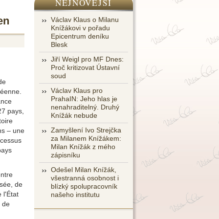
NEJNOVĚJŠÍ
en
Václav Klaus o Milanu
Knížákovi v pořadu
Epicentrum deníku
Blesk
Jiří Weigl pro MF Dnes:
Proč kritizovat Ústavní
soud
de
Václav Klaus pro
péenne.
PrahaIN: Jeho hlas je
ance
nenahraditelný. Druhý
27 pays,
Knížák nebude
toire
Zamyšlení Ivo Strejčka
ns – une
za Milanem Knížákem:
ocessus
Milan Knížák z mého
pays
zápisníku
Odešel Milan Knížák,
entre
všestranná osobnost i
nsée, de
blízký spolupracovník
 l'État
našeho institutu
e de