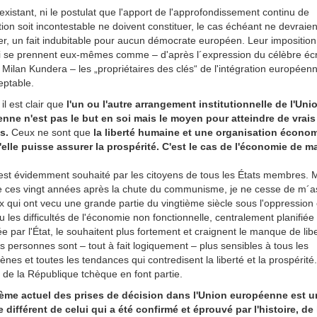
t existant, ni le postulat que l'apport de l'approfondissement continu de
ation soit incontestable ne doivent constituer, le cas échéant ne devraien
er, un fait indubitable pour aucun démocrate européen. Leur imposition
i se prennent eux-mêmes comme – d'après l´expression du célèbre écr
Milan Kundera – les „propriétaires des clés“ de l'intégration européenn
eptable.
 il est clair que
l'un ou l'autre arrangement institutionnelle de l'Uni
nne n'est pas le but en soi mais le moyen pour atteindre de vrais
s.
Ceux ne sont que
la liberté humaine et une organisation écono
u'elle puisse assurer la prospérité. C'est le cas de l'économie de m
 est évidemment souhaité par les citoyens de tous les États membres. 
e ces vingt années après la chute du communisme, je ne cesse de m´a
 qui ont vecu une grande partie du vingtième siècle sous l'oppression 
 les difficultés de l'économie non fonctionnelle, centralement planifiée 
e par l'État, le souhaitent plus fortement et craignent le manque de libe
s personnes sont – tout à fait logiquement – plus sensibles à tous les
es et toutes les tendances qui contredisent la liberté et la prospérité
 de la République tchèque en font partie.
ème actuel des prises de décision dans l'Union européenne est u
 différent de celui qui a été confirmé et éprouvé par l'histoire, de 