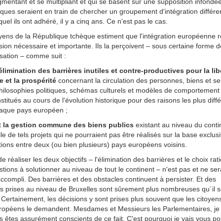
mentant et se multipliant et qui se basent sur une supposition infondé
ques seraient en train de chercher un groupement d'intégration différe
quel ils ont adhéré, il y a cinq ans. Ce n'est pas le cas.
yens de la République tchèque estiment que l'intégration européenne r
ion nécessaire et importante. Ils la perçoivent – sous certaine forme d
sation – comme suit :
'élimination des barrières inutiles et contre-productives pour la lib
 et la prospérité
concernant la circulation des personnes, biens et se
hilosophies politiques, schémas culturels et modèles de comportement
stitués au cours de l'évolution historique pour des raisons les plus diff
aque pays européen ;
st
la gestion commune des biens publics
existant au niveau du conti
le de tels projets qui ne pourraient pas être réalisés sur la base exclus
ions entre deux (ou bien plusieurs) pays européens voisins.
 de réaliser les deux objectifs – l'élimination des barrières et le choix rat
tions à solutionner au niveau de tout le continent – n'est pas et ne s
ccompli. Des barrières et des obstacles continuent à persister. Et des
s prises au niveau de Bruxelles sont sûrement plus nombreuses qu´il s
 Certainement, les décisions y sont prises plus souvent que les citoyen
ropéens le demandent. Mesdames et Messieurs les Parlementaires, je 
 êtes assurément conscients de ce fait. C'est pourquoi je vais vous p