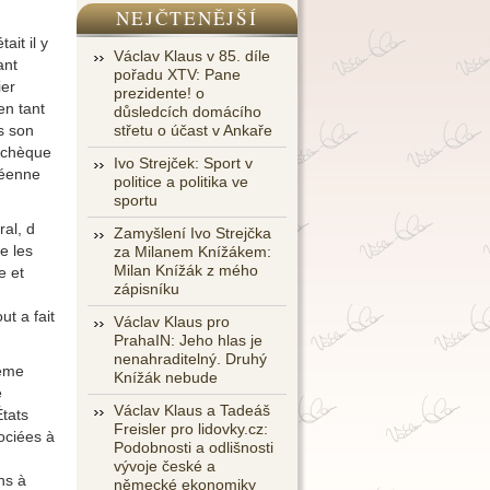
NEJČTENĚJŠÍ
it il y
Václav Klaus v 85. díle
ant
pořadu XTV: Pane
ier
prezidente! o
en tant
důsledcích domácího
s son
střetu o účast v Ankaře
 tchèque
Ivo Strejček: Sport v
péenne
politice a politika ve
sportu
al, d
Zamyšlení Ivo Strejčka
e les
za Milanem Knížákem:
Milan Knížák z mého
e et
zápisníku
t a fait
Václav Klaus pro
PrahaIN: Jeho hlas je
nenahraditelný. Druhý
ième
Knížák nebude
e
Václav Klaus a Tadeáš
tats
Freisler pro lidovky.cz:
ociées à
Podobnosti a odlišnosti
vývoje české a
ns à
německé ekonomiky