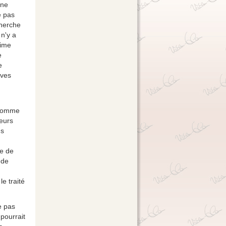
une
e pas
cherche
 n'y a
gime
e
e
ives
n homme
leurs
ns
te de
 de
e traité
e pas
pourrait