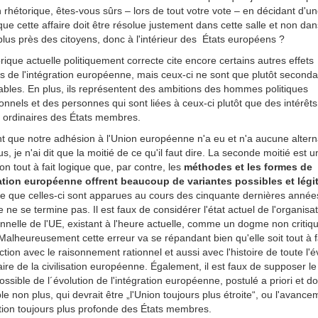
 rhétorique, êtes-vous sûrs – lors de tout votre vote – en décidant d'u
 que cette affaire doit être résolue justement dans cette salle et non da
plus près des citoyens, donc à l'intérieur des États européens ?
rique actuelle politiquement correcte cite encore certains autres effets
s de l'intégration européenne, mais ceux-ci ne sont que plutôt seconda
ables. En plus, ils représentent des ambitions des hommes politiques
onnels et des personnes qui sont liées à ceux-ci plutôt que des intérêt
s ordinaires des États membres.
t que notre adhésion à l'Union européenne n'a eu et n'a aucune altern
s, je n'ai dit que la moitié de ce qu'il faut dire. La seconde moitié est u
ion tout à fait logique que, par contre, les
méthodes et les formes de
ration européenne offrent beaucoup de variantes possibles et légi
 que celles-ci sont apparues au cours des cinquante dernières année
re ne se termine pas. Il est faux de considérer l'état actuel de l'organisa
ionnelle de l'UE, existant à l'heure actuelle, comme un dogme non critiq
Malheureusement cette erreur va se répandant bien qu'elle soit tout à f
ction avec le raisonnement rationnel et aussi avec l'histoire de toute l'é
aire de la civilisation européenne. Également, il est faux de supposer le
ossible de l´évolution de l'intégration européenne, postulé a priori et d
ble non plus, qui devrait être „l'Union toujours plus étroite“, ou l'avanc
ation toujours plus profonde des États membres.