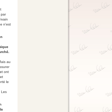
t
 par
ivain
e n'est
on
mique
arché.
Mais au
ssurer
et ont
et
rté le
. Les
n
la