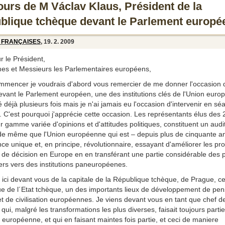
ours de M Václav Klaus, Président de la
blique tchèque devant le Parlement europé
 FRANÇAISES
, 19. 2. 2009
 le Président,
s et Messieurs les Parlementaires européens,
mmencer je voudrais d'abord vous remercier de me donner l'occasion 
evant le Parlement européen, une des institutions clés de l'Union euro
té déjà plusieurs fois mais je n'ai jamais eu l'occasion d'intervenir en sé
. C'est pourquoi j'apprécie cette occasion. Les représentants élus des 
r gamme variée d'opinions et d'attitudes politiques, constituent un audi
de même que l'Union européenne qui est – depuis plus de cinquante a
ce unique et, en principe, révolutionnaire, essayant d'améliorer les pr
 de décision en Europe en en transférant une partie considérable des 
iers vers des institutions paneuropéenes.
 ici devant vous de la capitale de la République tchèque, de Prague, c
ue de l´Etat tchèque, un des importants lieux de développement de pe
et de civilisation européennes. Je viens devant vous en tant que chef de
qui, malgré les transformations les plus diverses, faisait toujours parti
re européenne, et qui en faisant maintes fois partie, et ceci de maniere