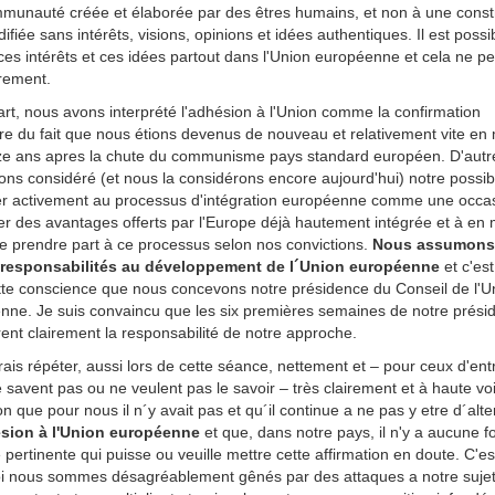
munauté créée et élaborée par des êtres humains, et non à une const
difiée sans intérêts, visions, opinions et idées authentiques. Il est possi
ces intérêts et ces idées partout dans l'Union européenne et cela ne p
trement.
rt, nous avons interprété l'adhésion à l'Union comme la confirmation
re du fait que nous étions devenus de nouveau et relativement vite en
ze ans apres la chute du communisme pays standard européen. D'autre
ns considéré (et nous la considérons encore aujourd'hui) notre possibi
per activement au processus d'intégration européenne comme une occa
ier des avantages offerts par l'Europe déjà hautement intégrée et à e
e prendre part à ce processus selon nos convictions.
Nous assumons
 responsabilités au développement de l´Union européenne
et c'est
tte conscience que nous concevons notre présidence du Conseil de l'U
nne. Je suis convaincu que les six premières semaines de notre prési
nt clairement la responsabilité de notre approche.
ais répéter, aussi lors de cette séance, nettement et – pour ceux d'ent
e savent pas ou ne veulent pas le savoir – très clairement et à haute v
on que pour nous il n´y avait pas et qu´il continue a ne pas y etre d´alte
ésion à l'Union européenne
et que, dans notre pays, il n'y a aucune f
e pertinente qui puisse ou veuille mettre cette affirmation en doute. C'es
i nous sommes désagréablement gênés par des attaques a notre sujet