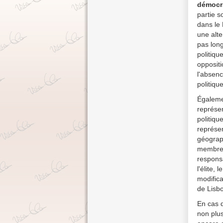
démocra
partie s
dans le 
une alte
pas lon
politiqu
oppositi
l'absenc
politiqu
Égalemen
représen
politiqu
représen
géograph
membres.
responsa
l'élite,
modifica
de Lisbo
En cas 
non plu