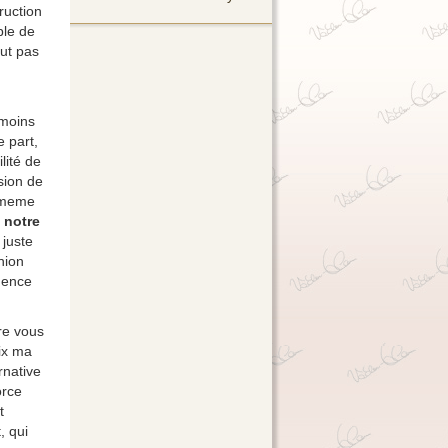
ruction
ble de
eut pas
 moins
 part,
lité de
sion de
n meme
 notre
 juste
nion
dence
re vous
oix ma
rnative
orce
t
, qui