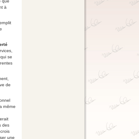
e que
nt à
emplit
e
erté
rvices,
 qui se
érentes
nent,
ive de
ionnel
era même
erait
s des
crois
oser une